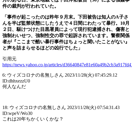
件の裁判が行われていた。
「事件が起こったのは昨年９月末。下田被告は知人のA子さ
んを半ば監禁状態にしたうえで４日間にわたって暴行。10月
２日、駆けつけた目黒署員によって現行犯逮捕され、傷害と
強制わいせつ、強制性交の罪で起訴されています。警察関係
者が『ここまで酷い暴行事件はちょっと聞いたことがない』
と声を詰まらせるほどの凶行でした」
引用元
https://news.yahoo.co.jp/articles/d36640847e81e60a49b2cb3a917fd
6: ウィズコロナの名無しさん 2023/11/28(火) 07:45:29.12
ID:dhhxezzU0
何人なんだ
18: ウィズコロナの名無しさん 2023/11/28(火) 07:54:31.43
ID:wpeV/Wo30
これは20年ちかくいくかな？