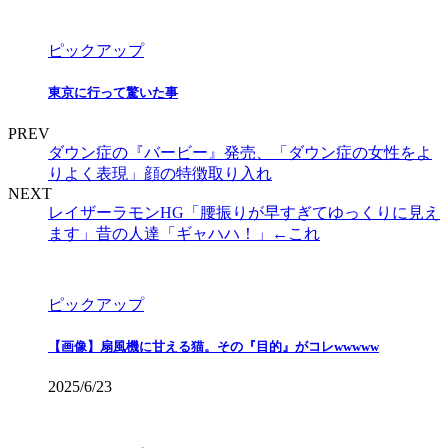
ピックアップ
東京に行って驚いた事
PREV
ダウン症の『バービー』発売、「ダウン症の女性をよ
りよく表現」顔の特徴取り入れ
NEXT
レイザーラモンHG「腰振りが早すぎてゆっくりに見え
ます」昔の人達「ギャハハ！」←これ
ピックアップ
【画像】扇風機に甘える猫。その『目的』がコレwwwww
2025/6/23