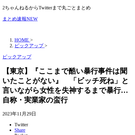
2ちゃんねるからTwitterまで丸ごとまとめ
まとめ速報NEW
HOME
>
ピックアップ
>
ピックアップ
【東京】『ここまで酷い暴行事件は聞
いたことがない』 「ビッチ死ね」と
言いながら女性を失神するまで暴行…
自称・実業家の蛮行
2023年11月29日
Twitter
Share