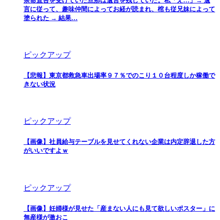
余命宣告を受けていた旦那は遺言を残していた。私「え…」→ 遺
言に従って、趣味仲間によってお経が読まれ、棺も従兄妹によって
塗られた → 結果…
ピックアップ
【悲報】東京都救急車出場率９７％でのこり１０台程度しか稼働で
きない状況
ピックアップ
【画像】社員給与テーブルを見せてくれない企業は内定辞退した方
がいいですよｗ
ピックアップ
【画像】妊婦様が見せた「産まない人にも見て欲しいポスター」に
無産様が激おこ