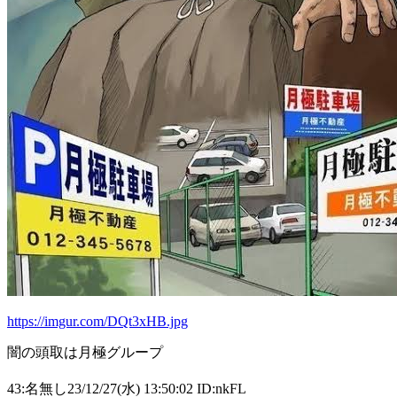
https://imgur.com/DQt3xHB.jpg
闇の頭取は月極グループ
43:名無し23/12/27(水) 13:50:02 ID:nkFL