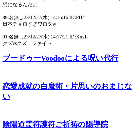
想になるんだよ
89:名無し23/12/27(水) 14:16:16 ID:PlTf
日本チョロすぎワロタw
91:名無し23/12/27(水) 14:17:21 ID:XnyL
クズvsクズ ファイッ
ブードゥーVoodooによる呪い代行
恋愛成就の白魔術・片思いのおまじな
い
陰陽道霊符護符ご祈祷の陽導院