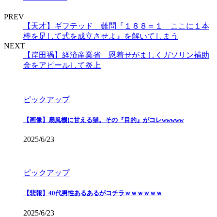
PREV
【天才】ギフテッド 難問『１８８＝１ ここに１本
棒を足して式を成立させよ』を解いてしまう
NEXT
【岸田禍】経済産業省 恩着せがましくガソリン補助
金をアピールして炎上
ピックアップ
【画像】扇風機に甘える猫。その『目的』がコレwwwww
2025/6/23
ピックアップ
【悲報】40代男性あるあるがコチラｗｗｗｗｗｗ
2025/6/23