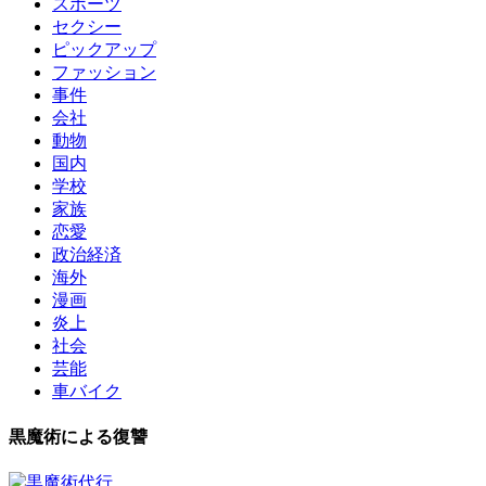
スポーツ
セクシー
ピックアップ
ファッション
事件
会社
動物
国内
学校
家族
恋愛
政治経済
海外
漫画
炎上
社会
芸能
車バイク
黒魔術による復讐