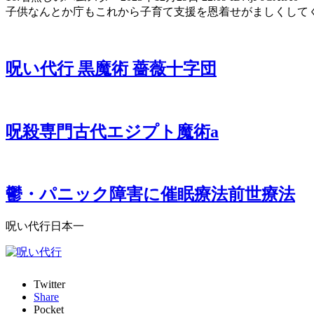
子供なんとか庁もこれから子育て支援を恩着せがましくして
呪い代行 黒魔術 薔薇十字団
呪殺専門古代エジプト魔術a
鬱・パニック障害に催眠療法前世療法
呪い代行日本一
Twitter
Share
Pocket