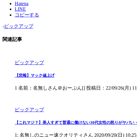
Hatena
LINE
コピーする
-
ピックアップ
関連記事
ピックアップ
【悲報】マック値上げ
1 名前：名無しさん＠おーぷん[] 投稿日：22/09/26(月) 1
ピックアップ
【これマジ？】美人すぎて普通に働けない30代女性の怒りがヤバい
1: 名無しのニュー速クオリティさん 2020/09/20(日) 10:25:23 h