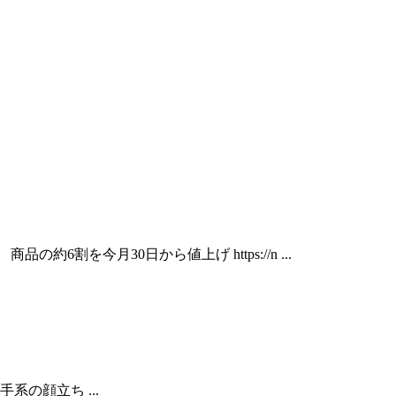
品の約6割を今月30日から値上げ https://n ...
らず派手系の顔立ち ...