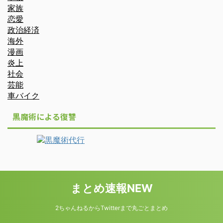
家族
恋愛
政治経済
海外
漫画
炎上
社会
芸能
車バイク
黒魔術による復讐
まとめ速報NEW
2ちゃんねるからTwitterまで丸ごとまとめ