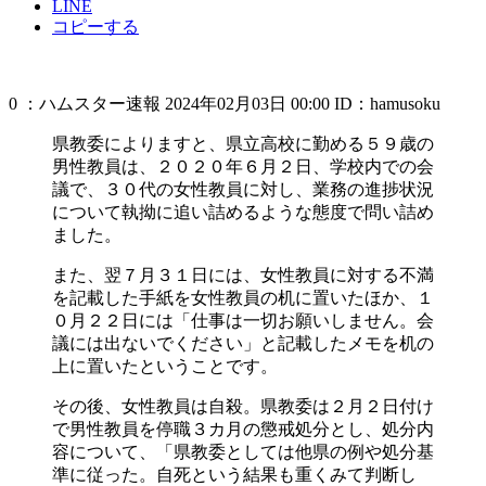
LINE
コピーする
0 ：ハムスター速報 2024年02月03日 00:00 ID：hamusoku
県教委によりますと、県立高校に勤める５９歳の
男性教員は、２０２０年６月２日、学校内での会
議で、３０代の女性教員に対し、業務の進捗状況
について執拗に追い詰めるような態度で問い詰め
ました。
また、翌７月３１日には、女性教員に対する不満
を記載した手紙を女性教員の机に置いたほか、１
０月２２日には「仕事は一切お願いしません。会
議には出ないでください」と記載したメモを机の
上に置いたということです。
その後、女性教員は自殺。県教委は２月２日付け
で男性教員を停職３カ月の懲戒処分とし、処分内
容について、「県教委としては他県の例や処分基
準に従った。自死という結果も重くみて判断し