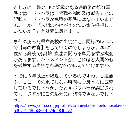
たしかに、県のHPに記載のある県教委の処分基
準では、パワハラは「停職や減給又は戒告」との
記載で、パワハラが免職の基準にはなっていませ
ん。しかし『人間のかけがえのない命を軽視して
いないか？』と疑問に感じます。
事件のあった県立高校の生徒にも、同様のレベル
で【命の教育】をしていくのでしょうか。2022年
度から高校では精神疾患に関わる単元を学ぶ機会
があります。ハラスメントが、どれほど人間の心
を破壊する卑劣な行為なのか伝えていけますか。
すでに３年以上が経過しているのですね。ご遺族
も、ここまでの果てしない時間に心身ともに疲弊
しているでしょうが、たとえパワハラが認定され
ても、さすがにこの処分には納得できないでしょ
う。
https://news.yahoo.co.jp/profile/commentator/inoetomosuke/c
6307-4548-b680-4b74d484b2e2