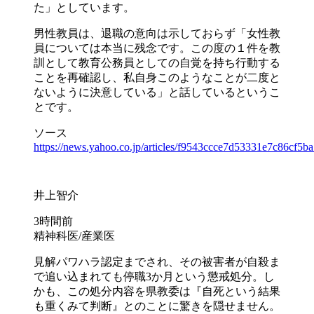
た」としています。
男性教員は、退職の意向は示しておらず「女性教
員については本当に残念です。この度の１件を教
訓として教育公務員としての自覚を持ち行動する
ことを再確認し、私自身このようなことが二度と
ないように決意している」と話しているというこ
とです。
ソース
https://news.yahoo.co.jp/articles/f9543ccce7d53331e7c86cf5b
井上智介
3時間前
精神科医/産業医
見解パワハラ認定までされ、その被害者が自殺ま
で追い込まれても停職3か月という懲戒処分。し
かも、この処分内容を県教委は『自死という結果
も重くみて判断』とのことに驚きを隠せません。