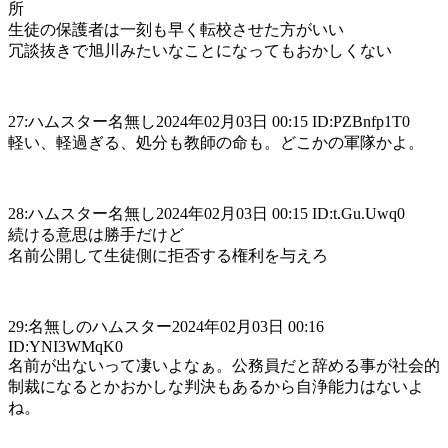
所
生徒の保護者は一刻も早く転校させた方がいい
冗談抜きで旭川みたいなことになってもおかしくない
27:ハムスター名無し2024年02月03日 00:15 ID:PZBnfp1T0
軽い、軽過ぎる、処分も教師の命も。どこかの軍隊かよ。
28:ハムスター名無し2024年02月03日 00:15 ID:t.Gu.Uwq0
続ける意思は勝手だけど
名前公開して生徒側に拒否する権利を与えろ
29:名無しのハムスター2024年02月03日 00:16
ID:YNI3WMqK0
名前が出ないって凄いよなぁ。公務員だと辞める事が社会的
制裁になるとかおかしな判決もあるから自浄能力はないよ
ね。