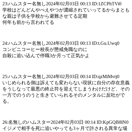
23:ハムスター名無し2024年02月03日 00:13 ID:1ZCPhTVi0
学校はどんどんやべえやつが濃縮されていってるからまとも
な親は子供を学校から避難させてる定期
何年も前から言われてる
24:ハムスター名無し2024年02月03日 00:13 ID:t.Gu.Uwq0
コンビニコーヒー校長が懲戒免職なのに
自殺に追い込んで停職3か月って正気かよ
25:ハムスター名無し2024年02月03日 00:14 ID:qzMiMvrj0
いじめられる側は訴えても変わらない現状に自分の存在意義
をうしなって最悪の終止符を迎えてしまうわけだけど、その
一方でのうのうと生きていられるそのメンタルに反吐がで
る。
26:名無しのハムスター2024年02月03日 00:14 ID:KpGQB8lN0
イジメで相手を死に追いやっても3ヶ月で許される異常な場