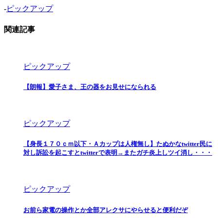
-
ピックアップ
関連記事
ピックアップ
【朗報】愛子さま、王の器をお見せになられる
ピックアップ
【身長１７０ｃｍ以下・Ａカップは人権無し】たぬかなtwitter民に
対し訴訟を起こすとtwitterで表明→またガチ炎上しツイ消し・・・
ピックアップ
お前ら家電の操作とか全部アレクサにやらせると便利だぞ