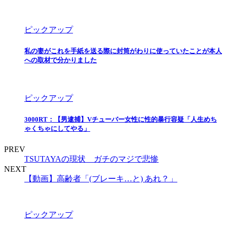
ピックアップ
私の妻がこれを手紙を送る際に封筒がわりに使っていたことが本人
への取材で分かりました
ピックアップ
3000RT：【男逮捕】Vチューバー女性に性的暴行容疑「人生めち
ゃくちゃにしてやる」
PREV
TSUTAYAの現状 ガチのマジで悲惨
NEXT
【動画】高齢者「(ブレーキ…と) あれ？」
ピックアップ