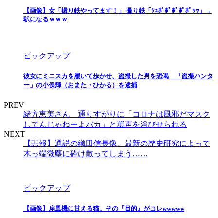
【画像】女「撮り鉄やってます！」 撮り鉄「ｼｭﾎﾟﾎﾟﾎﾟﾎﾟﾎﾟｯｯ」→
駅になるｗｗｗ
ピックアップ
彼女にミニスカを履いて歩かせ、盗撮した男を恐喝 「盗撮ハンタ
ー」の小俣輝（おまた・ひかる）を逮捕
PREV
緒方恵美さん 通りすがりに「コロナは風邪だマスク
してんじゃねーよバカ」と罵声を浴びせられる
NEXT
【悲報】通説の織田信長像、最新の歴史研究によって
木っ端微塵に砕け散ってしまう……
ピックアップ
【画像】扇風機に甘える猫。その『目的』がコレwwwww