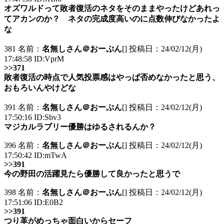
オズワルドって敗者復活のネタをそのままやったけどあれっ
てアカンのか？ ネタの完成度高いのに点数伸びなかったよ
な
381 名前：
名無しさん＠おーぷん
[] 投稿日：24/02/12(月)
17:48:58 ID:VprM
>>371
敗者復活の時点で人気投票感はやっぱ否めなかったと思う、
おもろいんやけどな
391 名前：
名無しさん＠おーぷん
[] 投稿日：24/02/12(月)
17:50:16 ID:Sbv3
マジカルラブリー優勝はゆるされるんか？
396 名前：
名無しさん＠おーぷん
[] 投稿日：24/02/12(月)
17:50:42 ID:mTwA
>>391
今の野田の活躍見たら優勝して良かったと思うで
398 名前：
名無しさん＠おーぷん
[] 投稿日：24/02/12(月)
17:51:06 ID:E0B2
>>391
つり革がめっちゃ面白いからセーフ