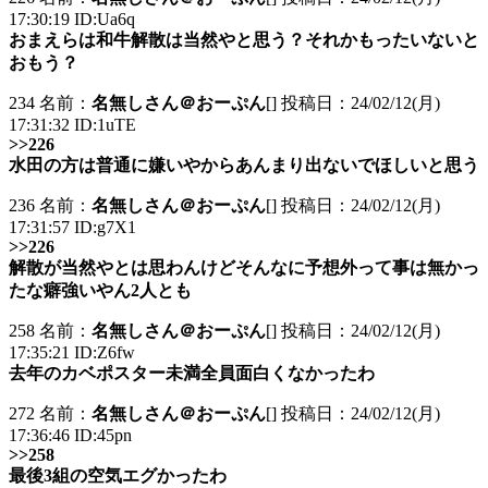
17:30:19 ID:Ua6q
おまえらは和牛解散は当然やと思う？それかもったいないと
おもう？
234 名前：
名無しさん＠おーぷん
[] 投稿日：24/02/12(月)
17:31:32 ID:1uTE
>>226
水田の方は普通に嫌いやからあんまり出ないでほしいと思う
236 名前：
名無しさん＠おーぷん
[] 投稿日：24/02/12(月)
17:31:57 ID:g7X1
>>226
解散が当然やとは思わんけどそんなに予想外って事は無かっ
たな癖強いやん2人とも
258 名前：
名無しさん＠おーぷん
[] 投稿日：24/02/12(月)
17:35:21 ID:Z6fw
去年のカベポスター未満全員面白くなかったわ
272 名前：
名無しさん＠おーぷん
[] 投稿日：24/02/12(月)
17:36:46 ID:45pn
>>258
最後3組の空気エグかったわ