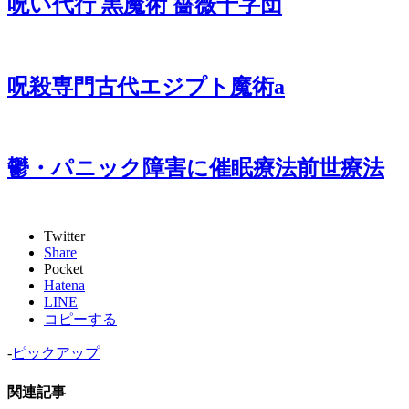
呪い代行 黒魔術 薔薇十字団
呪殺専門古代エジプト魔術a
鬱・パニック障害に催眠療法前世療法
Twitter
Share
Pocket
Hatena
LINE
コピーする
-
ピックアップ
関連記事