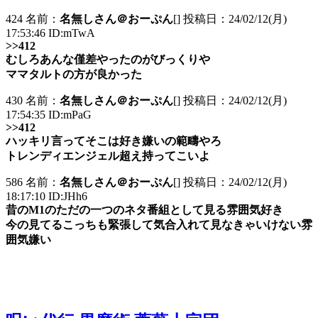
424 名前：
名無しさん＠おーぷん
[] 投稿日：24/02/12(月)
17:53:46 ID:mTwA
>>412
むしろあんな僅差やったのがびっくりや
ママタルトの方が良かった
430 名前：
名無しさん＠おーぷん
[] 投稿日：24/02/12(月)
17:54:35 ID:mPaG
>>412
ハッキリ言ってそこは好き嫌いの範疇やろ
トレンディエンジェル超え持ってこいよ
586 名前：
名無しさん＠おーぷん
[] 投稿日：24/02/12(月)
18:17:10 ID:JHh6
昔のM1のただの一つのネタ番組として見る雰囲気好き
今の見てるこっちも緊張して気合入れて見なきゃいけない雰
囲気嫌い