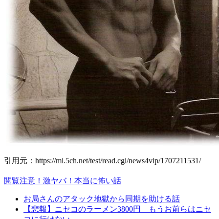
引用元：https://mi.5ch.net/test/read.cgi/news4vip/1707211531/
閲覧注意！激ヤバ！本当に怖い話
お局さんのアタック地獄から同期を助ける話
【悲報】ニセコのラーメン3800円 もうお前らはニセ