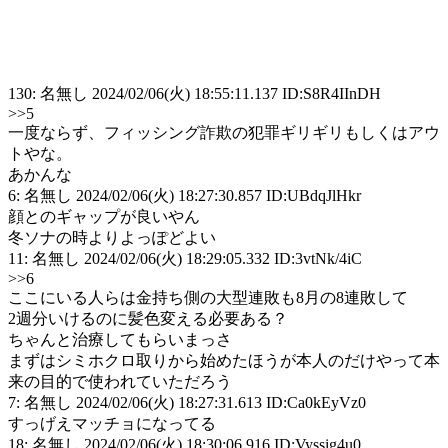
130: 名無し 2024/02/06(火) 18:55:11.137 ID:S8R4IInDH
>>5
一度ならず、フィッシング詐欺の犯罪ギリギリもしくはアウ
トやな。
あかんな
6: 名無し 2024/02/06(火) 18:27:30.857 ID:UBdqJlHkr
顔とのギャップが良いやん
冬ソナの時よりよっぽどよい
11: 名無し 2024/02/06(火) 18:29:05.332 ID:3vtNk/4iC
>>6
ここにいる人らは金持ち側の大型連敗も8月の8連敗して
2週分いけるのに髪色変える必要ある？
ちゃんと治療してもらいまっさ
まずはシミホクロ取りから始めたほうが本人のだけやって本
来の目的で使われていただろう
7: 名無し 2024/02/06(火) 18:27:31.613 ID:Ca0kEyVz0
すっげえマッチョになってる
18: 名無し 2024/02/06(火) 18:30:06.916 ID:Vyssig4u0