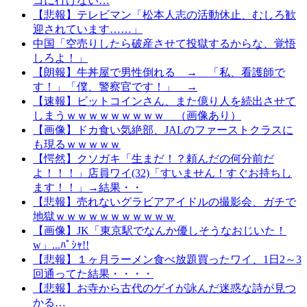
コに行けない…
【悲報】テレビマン「松本人志の活動休止、むしろ歓
迎されています……」
中国「空売りしたら破産させて投獄するからな、覚悟
しろよ！」
【朗報】牛丼屋で男性倒れる → 「私、看護師で
す！」「僕、警察官です！」 →
【速報】ビットコインさん、また億り人を続出させて
しまうｗｗｗｗｗｗｗｗｗ （画像あり）
【画像】ドカ食い気絶部、JALのファーストクラスに
も現るｗｗｗｗｗ
【愕然】クソガキ「生まだ！？頼んだの何分前だ
よ！！！」店員ワイ(32)「すいません！すぐお持ちし
ます！！」→結果・・
【悲報】売れないグラビアアイドルの撮影会、ガチで
地獄ｗｗｗｗｗｗｗｗｗｗｗ
【画像】JK「東京駅でなんか優しそうなおじいた！
w」...ﾊﾟｼｬ!!
【悲報】１ヶ月ラーメン食べ放題買ったワイ、1日2～3
回通ってた結果・・・・
【悲報】お寺から古代のゲイが詠んだ迷惑な詩が見つ
かる…