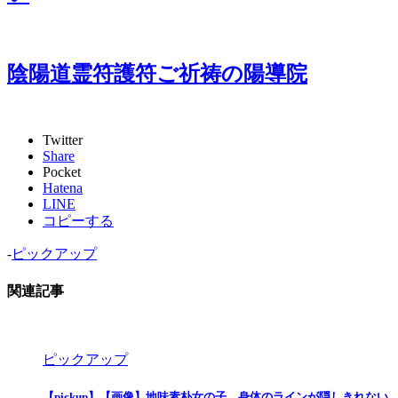
陰陽道霊符護符ご祈祷の陽導院
Twitter
Share
Pocket
Hatena
LINE
コピーする
-
ピックアップ
関連記事
ピックアップ
【pickup】【画像】地味素朴女の子、身体のラインが隠しきれない