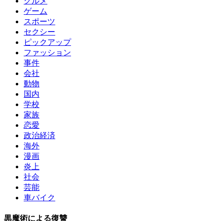
グルメ
ゲーム
スポーツ
セクシー
ピックアップ
ファッション
事件
会社
動物
国内
学校
家族
恋愛
政治経済
海外
漫画
炎上
社会
芸能
車バイク
黒魔術による復讐