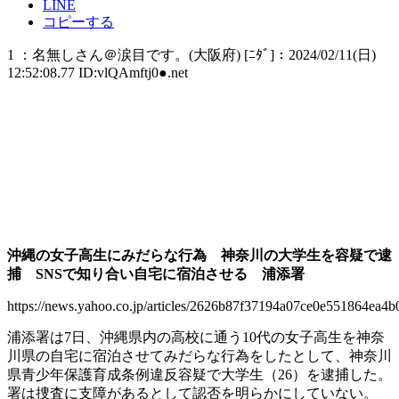
LINE
コピーする
1 ：名無しさん＠涙目です。(大阪府) [ﾆﾀﾞ]：2024/02/11(日)
12:52:08.77 ID:vlQAmftj0●.net
沖縄の女子高生にみだらな行為 神奈川の大学生を容疑で逮
捕 SNSで知り合い自宅に宿泊させる 浦添署
https://news.yahoo.co.jp/articles/2626b87f37194a07ce0e551864ea4
浦添署は7日、沖縄県内の高校に通う10代の女子高生を神奈
川県の自宅に宿泊させてみだらな行為をしたとして、神奈川
県青少年保護育成条例違反容疑で大学生（26）を逮捕した。
署は捜査に支障があるとして認否を明らかにしていない。