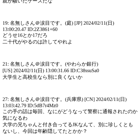
親が騒いだケースだな
19: 名無しさん＠涙目です。(庭) [JP] 2024/02/11(日)
13:00:20.47 ID:2Z3861+60
どうせ16とか17だろ
二十代がやるのは許してやれよ
21: 名無しさん＠涙目です。(やわらか銀行)
[US] 2024/02/11(日) 13:00:31.66 ID:C38ssuSa0
大学生と高校生なら別に良くないか
27: 名無しさん＠涙目です。(兵庫県) [CN] 2024/02/11(日)
13:03:42.79 ID:5dB7r4Mz0
この手の話は毎回、なにがどうなって警察に通報されたのか
気になるわ
大学の兄ちゃんと付き合ってるJKなんて、別に珍しくとも
ないし、今回は年齢隠してたとかか？