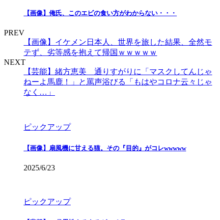
【画像】俺氏、このエビの食い方がわからない・・・
PREV
【画像】イケメン日本人、世界を旅した結果、全然モ
テず、劣等感を抱えて帰国ｗｗｗｗｗ
NEXT
【芸能】緒方恵美 通りすがりに「マスクしてんじゃ
ねーよ馬鹿！」と罵声浴びる「もはやコロナ云々じゃ
なく…」
ピックアップ
【画像】扇風機に甘える猫。その『目的』がコレwwwww
2025/6/23
ピックアップ