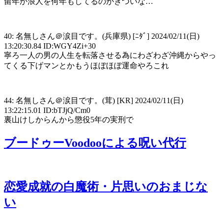
留年か浪人を何年もしてるのがきついな…
40: 名無しさん＠涙目です。(兵庫県) [ﾆﾀﾞ] 2024/02/11(日)
13:20:30.84 ID:WGY4Zi+30
寧ろ一人の男の人生を転落させる為にわざわざ沖縄からやっ
てくる下げマンとかもうほぼほぼ運命やろこれ
44: 名無しさん＠涙目です。(茸) [KR] 2024/02/11(日)
13:22:15.01 ID:bTJjQ/Cm0
裏山けしからんから懲役5年の実刑で
ブードゥーVoodooによる呪い代行
恋愛成就の白魔術・片思いのおまじな
い