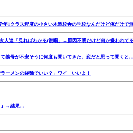
学年1クラス程度の小さい木造校舎の学校なんだけど俺だけで
友人達「見ればわかる(復唱」→原因不明だけど何か嫌われて
って義母が不安そうに何度も聞いてきた。変だと思って聞くと
噌ラーメンの袋麺でいい？」ワイ「いいよ！
？」→結果…