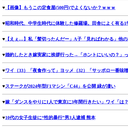
♥
【画像】もうこの定食屋(500円)でよくないか？ｗｗｗ
♥
昭和時代、中学生時代に体験した修羅場。田舎によく有る1
♥
【えぇ…】私「髪切ったんだー」A子「見ればわかる」他の
♥
婚約したとき嫁実家に挨拶行った→「ホントにいいの？」
♥
ワイ（33）「夜食作って」ヨッメ（32）「サッポロ一番味
♥
ステークが2024年型F1マシン「C44」を公開 緑が凄い
♥
嫁「ダンスをやりに1人で東京に3年間行きたい」ワイ「は
♥
10代の女子生徒に“性的暴行”男3人逮捕 熊本