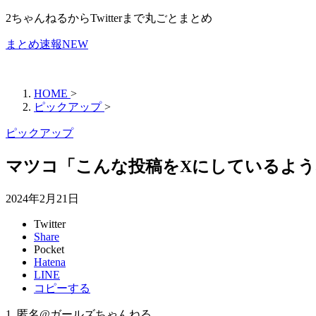
2ちゃんねるからTwitterまで丸ごとまとめ
まとめ速報NEW
HOME
>
ピックアップ
>
ピックアップ
マツコ「こんな投稿をXにしているよ
2024年2月21日
Twitter
Share
Pocket
Hatena
LINE
コピーする
1. 匿名@ガールズちゃんねる