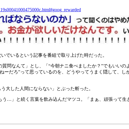
240219s00041000475000c.html#goog_rewarded
次いでいるという記事を番組で取り上げた時だった。
の質問なんて」とし、「“今朝ナニ食べましたか？”でもいいの
ねーだろ”って思っているのを、どうやってうまく隠して、しか
もう大した人間にならない」とぶった斬った。
もう…」と続く言葉を飲み込んだマツコ。「まぁ、頑張って生