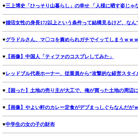
♥
三上博史「ひっそり山暮らし」の幸せ 「人様に晒す姿じゃ
♥
婚活女性の身長172以上という条件って結構見るけど、なん
♥
グラドルさん、マ〇コを責められガチでイッてしまうｗｗ
♥
【画像】中国人「ティファのコスプレしてみた」
♥
レッドブル代表ホーナー、従業員から“攻撃的な経営スタイ
♥
【困った】土地の売り主が大工で、俺が買った土地の周辺
♥
【画像】やよい軒のカレー定食がデブまっしぐらなんだが
♥
中学生の女の子の財布