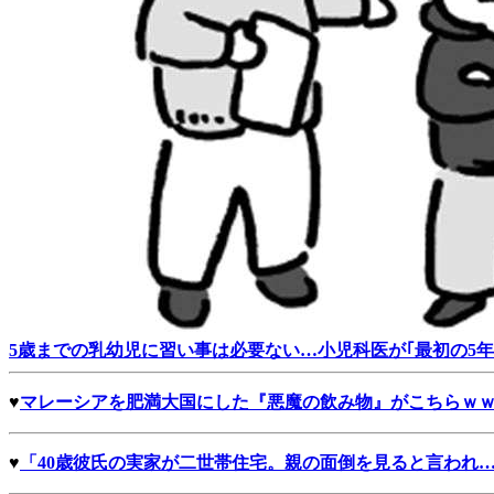
5歳までの乳幼児に習い事は必要ない…小児科医が｢最初の5
♥
マレーシアを肥満大国にした『悪魔の飲み物』がこちらｗ
♥
「40歳彼氏の実家が二世帯住宅。親の面倒を見ると言われ