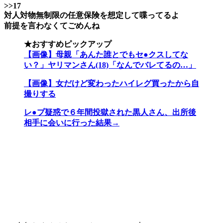
>>17
対人対物無制限の任意保険を想定して喋ってるよ
前提を言わなくてごめんね
★おすすめピックアップ
【画像】母親「あんた誰とでもセ●クスしてな
い？」ヤリマンさん(18)「なんでバレてるの…」
【画像】女だけど変わったハイレグ買ったから自
撮りする
レ●プ疑惑で６年間投獄された黒人さん、出所後
相手に会いに行った結果→