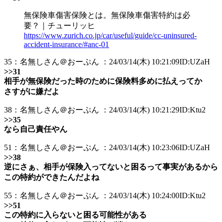
無保険車傷害保険とは。無保険車傷害特約は必
要？｜チューリッヒ
https://www.zurich.co.jp/car/useful/guide/cc-uninsured-
accident-insurance/#anc-01
35：名無しさん＠おーぷん ：24/03/14(木) 10:21:09ID:UZaH
>>31
相手が無保険だった時のために保険料多めに払えってか
さすがに嫌だよ
38：名無しさん＠おーぷん ：24/03/14(木) 10:21:29ID:Ktu2
>>35
なら自己責任やん
51：名無しさん＠おーぷん ：24/03/14(木) 10:23:06ID:UZaH
>>38
逆にさぁ、相手が保険入ってないと困るって事実があるから
この特約ができたんだよね
55：名無しさん＠おーぷん ：24/03/14(木) 10:24:00ID:Ktu2
>>51
この特約に入らないと困る可能性がある