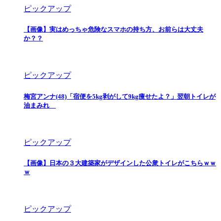
ピックアップ
【画像】実はめっちゃ危険なスマホの持ち方、お前らは大丈夫
か？？
ピックアップ
梅宮アンナ(48)「宿便を5kg剥がして9kg痩せたよ？」翌朝トイレが
油まみれ
ピックアップ
【画像】日本の３大建築家がデザインした公衆トイレがこちらｗｗ
ｗ
ピックアップ