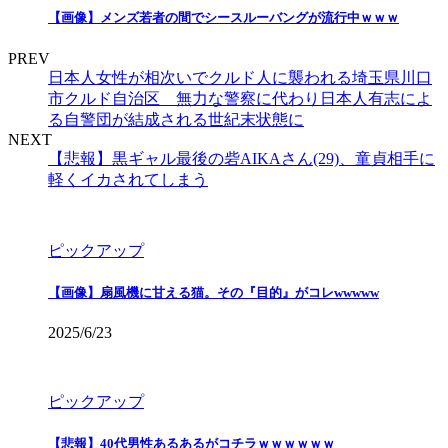
【画像】メンズ若者の間でシースルーバングが流行中ｗｗｗ
PREV
日本人女性が相次いでクルド人に襲われる埼玉県川口
市クルド自治区 無力な警察に代わり日本人有志によ
る自警団が結成される世紀末状態に
NEXT
【悲報】黒ギャル最後の砦AIKAさん(29)、童貞相手に
軽くイカされてしまう
ピックアップ
【画像】扇風機に甘える猫。その『目的』がコレwwwww
2025/6/23
ピックアップ
【悲報】40代男性あるあるがコチラｗｗｗｗｗｗ