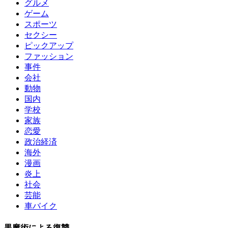
グルメ
ゲーム
スポーツ
セクシー
ピックアップ
ファッション
事件
会社
動物
国内
学校
家族
恋愛
政治経済
海外
漫画
炎上
社会
芸能
車バイク
黒魔術による復讐