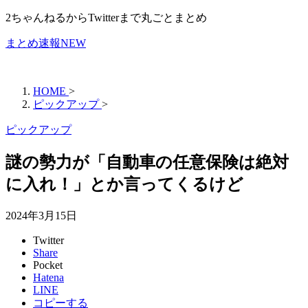
2ちゃんねるからTwitterまで丸ごとまとめ
まとめ速報NEW
HOME
>
ピックアップ
>
ピックアップ
謎の勢力が「自動車の任意保険は絶対
に入れ！」とか言ってくるけど
2024年3月15日
Twitter
Share
Pocket
Hatena
LINE
コピーする