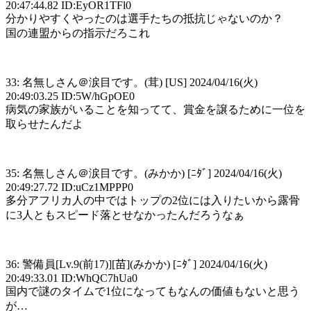
20:47:44.82 ID:EyOR1TFl0
分かりやすくやったのは選手たちの抵抗じゃないのか？
国の連盟からの指示だろこれ
33: 名無しさん＠涙目です。(茸) [US] 2024/04/16(火)
20:49:03.25 ID:5W/hGpOE0
病気の家族がいることを知ってて、賞金を譲るために一位を
取らせたんだよ
35: 名無しさん＠涙目です。(みかか) [ﾆﾀﾞ] 2024/04/16(火)
20:49:27.72 ID:uCz1MPPP0
多分アフリカ人の中ではトップの2位には入りたいから露骨
に3人ともスピード落とせなかったんだろうなぁ
36: 警備員[Lv.9(前17)][苗](みかか) [ﾆﾀﾞ] 2024/04/16(火)
20:49:33.01 ID:WhQC7hUa0
国内で謎のタイムで1位になってもなんの価値もないと思う
が…