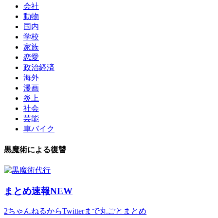
会社
動物
国内
学校
家族
恋愛
政治経済
海外
漫画
炎上
社会
芸能
車バイク
黒魔術による復讐
まとめ速報NEW
2ちゃんねるからTwitterまで丸ごとまとめ