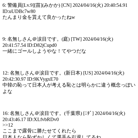
6: 警備員[Lv.9][苗](みかか) [CN] 2024/04/16(火) 20:40:54.91
ID:uUDBc7w80
たんまり金を貰えて良かったねw
9: 名無しさん＠涙目です。(庭) [TW] 2024/04/16(火)
20:41:57.54 ID:D82jCupd0
一緒にゴールしようやな！てやつだな
12: 名無しさん＠涙目です。(新日本) [US] 2024/04/16(火)
20:42:30.97 ID:9KVygxE70
中韓の恥って日本人が考える恥とは明らかに違う概念っぽい
よな
16: 名無しさん＠涙目です。(千葉県) [ﾆﾀﾞ] 2024/04/16(火)
20:43:46.17 ID:XLfvbRDv0
>>12
ここまで露骨に勝たせてくれたら
日本人なら恥ずかしくて選手を引退してるね