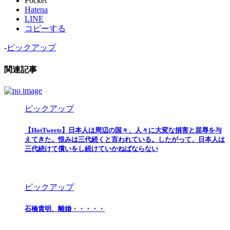
Pocket
Hatena
LINE
コピーする
-
ピックアップ
関連記事
ピックアップ
【HotTweets】日本人は周辺の国々、人々に大変な損害と屈辱を与
えてきた。恨みは三代続くと言われている。したがって、日本人は
三代続けて償いをし続けていかねばならない
ピックアップ
石橋貴明、離婚・・・・・