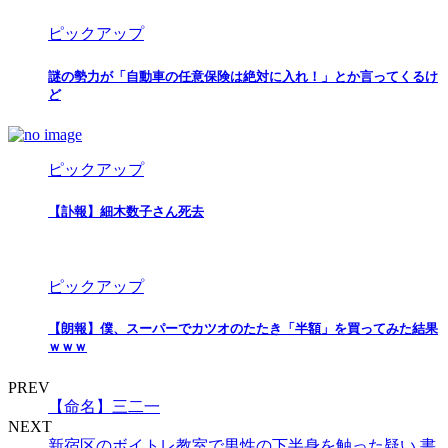
ピックアップ
謎の勢力が「自動車の任意保険は絶対に入れ！」とか言ってくるけ
ど
ピックアップ
【訃報】細木数子さん死去
ピックアップ
【朗報】僕、スーパーでカツオのたたき「半額」を買ってみた結果
ｗｗｗ
PREV
【命名】三二一
NEXT
新宿区のボイトレ教室で男性の下半身を触った疑い 書