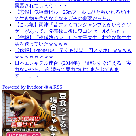
暴露されてしまう・・・
【悲報】低容量ピル、25mプールにひと粒いれるだけ
で生き物を住めなくなるガチの劇薬だった…
【こち亀】両津「昔ファミコンジャンプとかいうクソ
ゲーがあって、発売数日後にワゴンセールだった」
【悲報】「夜職嬢バレ」した女子大生、壮絶な学生生
活を送っていたｗｗｗｗ
【速報】iPhone16e、早くもほぼ１円スマホにｗｗｗｗ
ｗｗｗｗｗｗｗｗ
日本エレキテル連合（2014年）「絶対すぐ消える。実
力ないから。5年潜って実力つけてまた出てきま
す…。」→
Powered by livedoor 相互RSS