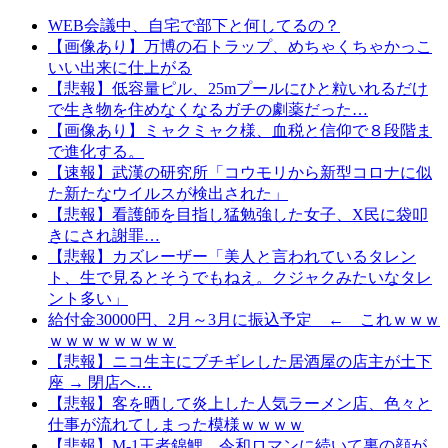
WEB会議中、自宅で部下と何してるの？
【画像あり】万博の石トラップ、めちゃくちゃかっこ
いい出来に仕上がる
【悲報】低容量ピル、25mプールにひと粒いれるだけ
で生き物を住めなくなるガチの劇薬だった…
【画像あり】ミャクミャク様、血税と信仰で８段階ま
で進化する。
【速報】武漢の研究所「コウモリから新型コロナに似
た新たなウイルスが検出された」
【悲報】看護師を目指し猛勉強した女子、X民に袋叩
きにされ謝罪…
【悲報】カズレーザー「美人と言われているタレン
ト、生で見るとそうでもねえ。クジャクみたいなタレ
ント多い」
給付金30000円、2月～3月に振込予定 ← これｗｗｗ
ｗｗｗｗｗｗｗｗ
【悲報】ニコ生主にブチギレした居酒屋の店主が土下
座 → 閉店へ…
【悲報】客を晒して炎上した人気ラーメン店、色々と
仕事が流れてしまった模様ｗｗｗｗ
【悲報】M-1王者錦鯉、令和ロマンに続いて裏の顔が