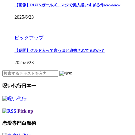
【画像】RIZINガールズ、マジで美人揃いすぎる件wwwwww
2025/6/23
ピックアップ
【疑問】クルド人って言うほど迫害されてるのか？
2025/6/23
呪い代行日本一
Pick up
恋愛専門白魔術