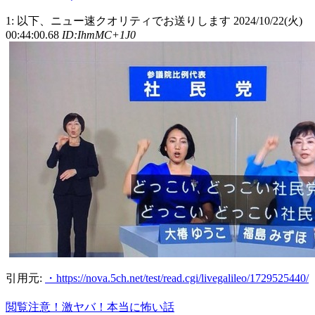
1: 以下、ニュー速クオリティでお送りします 2024/10/22(火)
00:44:00.68
ID:IhmMC+1J0
引用元:
・https://nova.5ch.net/test/read.cgi/livegalileo/1729525440/
閲覧注意！激ヤバ！本当に怖い話