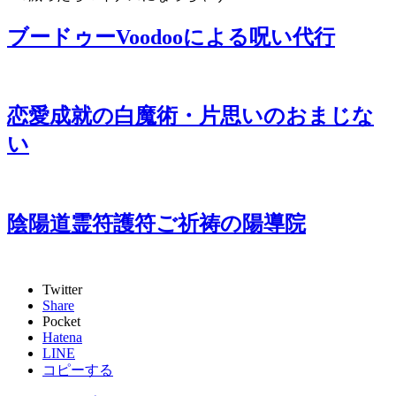
ブードゥーVoodooによる呪い代行
恋愛成就の白魔術・片思いのおまじな
い
陰陽道霊符護符ご祈祷の陽導院
Twitter
Share
Pocket
Hatena
LINE
コピーする