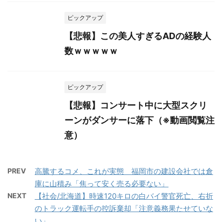
ピックアップ
【悲報】この美人すぎるADの経験人
数ｗｗｗｗｗ
ピックアップ
【悲報】コンサート中に大型スクリ
ーンがダンサーに落下（※動画閲覧注
意）
PREV
高騰するコメ、これが実態 福岡市の建設会社では倉
庫に山積み「焦って安く売る必要ない」
NEXT
【社会/北海道】時速120キロの白バイ警官死亡、右折
のトラック運転手の控訴棄却「注意義務果たせていな
い」