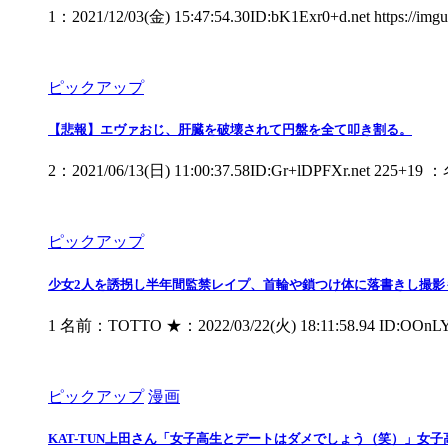
1：2021/12/03(金) 15:47:54.30ID:bK1Exr0+d.net ht
ピックアップ
【悲報】エヴァおじ、肝臓を破壊されて円盤を全て叩き割る。
2：2021/06/13(日) 11:00:37.58ID:Gr+lDPFXr.net 22
ピックアップ
少女2人を誘拐し半年間監禁レイプ、首輪や鎖つけ体に落書きし撮影も
1 名前：TOTTO ★：2022/03/22(火) 18:11:
ピックアップ
漫画
KAT-TUN上田さん「女子高生とデートはダメでしょう（笑）」女