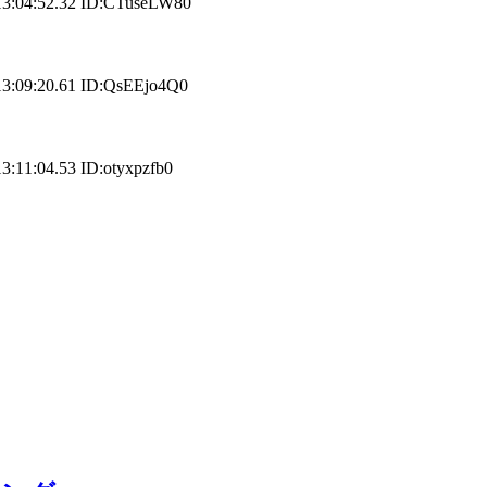
52.32 ID:CTuseLW80
20.61 ID:QsEEjo4Q0
4.53 ID:otyxpzfb0