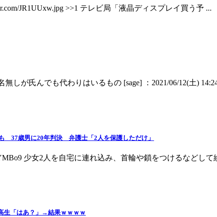
tps://imgur.com/JR1UUxw.jpg >>1 テレビ局「液晶ディスプレイ買う予 ...
5+19 ：名無しが氏んでも代わりはいるもの [sage] ：2021/06/12(土) 14:24:0
 37歳男に20年判決 弁護士「2人を保護しただけ」
58.94 ID:OOnLYMBo9 少女2人を自宅に連れ込み、首輪や鎖をつ
子高生「はあ？」→結果ｗｗｗｗ