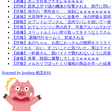
【画像】ホンダ社長ブチギレｗｗｗｗｗ
【恐怖】群馬上空で謎の機体が目撃される 県庁に問い
【悲報】地方の「男性余り」、深刻にｗｗｗｗｗｗｗｗ
【速報】大谷翔平さん、ついに全集中、水の呼吸を習得
【朗報】セブンイレブンさん「店内でパンを焼いて一発
【悲報】おでんツンツン男の息子、卒業アルバムでおで
【画像】３リットルくらい搾り取ってきそうなミクさん
【悲報】 退職代行モームリ、対策される
【悲報】あのちゃん、お尻におっさんの股間をスリスリ
アメリカ人「おい、すごいことに気づいた。実はファイ
【画像】一軒家さん、闇バイトで襲われないように武装
【速報】米軍、韓国に爆撃してしまうｗｗｗｗｗ
【悲報】メルカリでぼったくり価格の商品を売った結果
Powered by livedoor 相互RSS