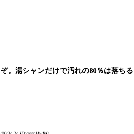
ぞ。湯シャンだけで汚れの80％は落ちる
0:34.24
ID:qeonHwIk0