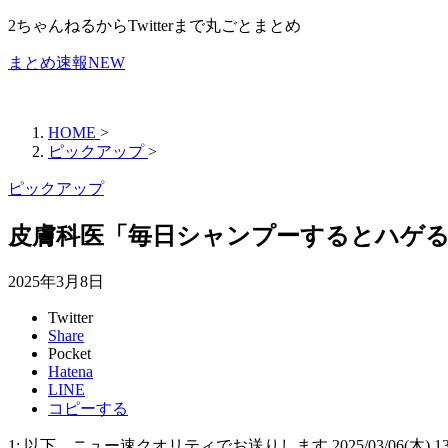
2ちゃんねるからTwitterまで丸ごとまとめ
まとめ速報NEW
HOME
>
ピックアップ
>
ピックアップ
皮膚科医「毎日シャンプーするとハゲる
2025年3月8日
Twitter
Share
Pocket
Hatena
LINE
コピーする
1: 以下、ニュー速クオリティでお送りします 2025/03/06(木) 13:0