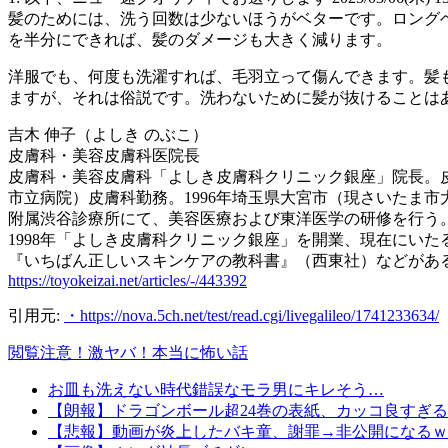
髪のためには、洗う回数は少ないほうがベターです。ロングヘア
を半分にできれば、髪のダメージも大きく減ります。
洋服でも、何度も洗濯すれば、毛羽立って傷んできます。髪
ますが、それは俗説です。洗わないために髪が抜けることは
吉木 伸子（よしき のぶこ）
皮膚科・美容皮膚科医院長
皮膚科・美容皮膚科「よしき皮膚科クリニック銀座」院長。皮膚
市立病院）皮膚科勤務。1996年埼玉県大宮市（現さいたま
附属渋谷診療所にて、美容医療および東洋医学の研修を行う
1998年「よしき皮膚科クリニック銀座」を開業、現在にい
『いちばん正しいスキンケアの教科書』（西東社）などがあ
https://toyokeizai.net/articles/-/443392
引用元:
・https://nova.5ch.net/test/read.cgi/livegalileo/1741233634/
閲覧注意！激ヤバ！本当に怖い話
お皿も洗えない時代錯誤なモラ男にキレそう…
【朗報】ドラゴンボール超24巻の表紙、カッコ良すぎると
【悲報】動画が炎上したバキ童、謝罪→非公開になるｗ