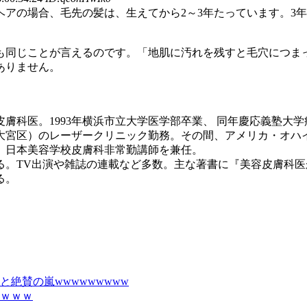
の場合、毛先の髪は、生えてから2～3年たっています。3年間毎
も同じことが言えるのです。「地肌に汚れを残すと毛穴につま
ありません。
科医。1993年横浜市立大学医学部卒業、 同年慶応義塾大学病
市大宮区）のレーザークリニック勤務。その間、アメリカ・オ
。日本美容学校皮膚科非常勤講師を兼任。
たる。TV出演や雑誌の連載など多数。主な著書に『美容皮膚科
る。
絶賛の嵐wwwwwwwww
ｗｗｗ