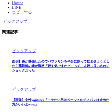
Hatena
LINE
コピーする
-
ピックアップ
関連記事
ピックアップ
面倒】孫が熱発したのでバファリンを半分に割って飲ませようとし
たら薬剤師の嫁が激怒「殺す気ですか？」って、人殺し扱いされて
ショックだった
ピックアップ
【画像】女性youtuber「モテたい男はベージュのチノパンは止めた
方がいいよwww」