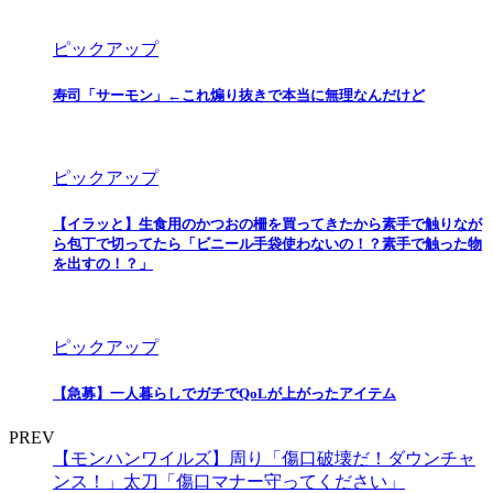
ピックアップ
寿司「サーモン」←これ煽り抜きで本当に無理なんだけど
ピックアップ
【イラッと】生食用のかつおの柵を買ってきたから素手で触りなが
ら包丁で切ってたら「ビニール手袋使わないの！？素手で触った物
を出すの！？」
ピックアップ
【急募】一人暮らしでガチでQoLが上がったアイテム
PREV
【モンハンワイルズ】周り「傷口破壊だ！ダウンチャ
ンス！」太刀「傷口マナー守ってください」