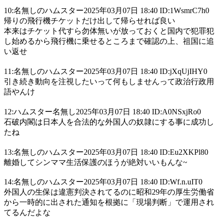
10:名無しのハムスター2025年03月07日 18:40 ID:1WsmrC7h0
帰りの飛行機チケットだけ出して帰らせれば良い
本来はチケット代すら勿体無いが放っておくと国内で犯罪犯
し始めるから飛行機に乗せるところまで確認の上、祖国に追
い返せ
11:名無しのハムスター2025年03月07日 18:40 ID:jXqUjIHY0
引き続き動向を注視したいって何もしませんって政治行政用
語やんけ
12:ハムスター名無し2025年03月07日 18:40 ID:A0NSxjRo0
石破内閣は日本人を合法的な外国人の奴隷にする事に成功し
たね
13:名無しのハムスター2025年03月07日 18:40 ID:Eu2XKPl80
離婚してシンママ生活保護のほうが絶対いいもんな~
14:名無しのハムスター2025年03月07日 18:40 ID:Wf.n.uIT0
外国人の生保は違憲判決されてるのに昭和29年の厚生労働省
から一時的に出された通知を根拠に「現場判断」で運用され
てるんだよな