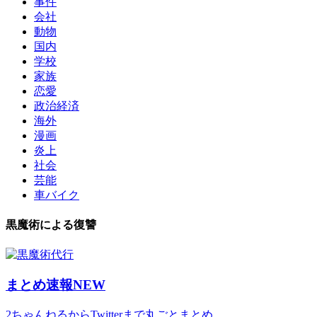
事件
会社
動物
国内
学校
家族
恋愛
政治経済
海外
漫画
炎上
社会
芸能
車バイク
黒魔術による復讐
まとめ速報NEW
2ちゃんねるからTwitterまで丸ごとまとめ