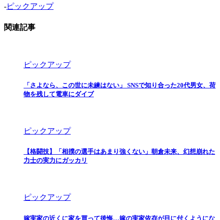
-
ピックアップ
関連記事
ピックアップ
「さよなら、この世に未練はない」 SNSで知り合った20代男女、荷
物を残して電車にダイブ
ピックアップ
【格闘技】「相撲の選手はあまり強くない」朝倉未来、幻想崩れた
力士の実力にガッカリ
ピックアップ
嫁実家の近くに家を買って後悔…嫁の実家依存が目に付くようにな