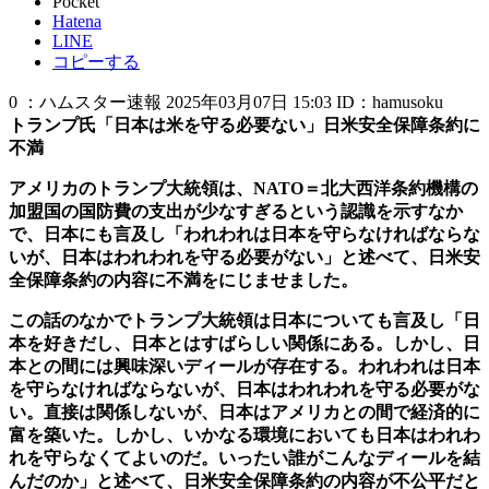
Pocket
Hatena
LINE
コピーする
0 ：ハムスター速報 2025年03月07日 15:03 ID：hamusoku
トランプ氏「日本は米を守る必要ない」日米安全保障条約に
不満
アメリカのトランプ大統領は、NATO＝北大西洋条約機構の
加盟国の国防費の支出が少なすぎるという認識を示すなか
で、日本にも言及し「われわれは日本を守らなければならな
いが、日本はわれわれを守る必要がない」と述べて、日米安
全保障条約の内容に不満をにじませました。
この話のなかでトランプ大統領は日本についても言及し「日
本を好きだし、日本とはすばらしい関係にある。しかし、日
本との間には興味深いディールが存在する。われわれは日本
を守らなければならないが、日本はわれわれを守る必要がな
い。直接は関係しないが、日本はアメリカとの間で経済的に
富を築いた。しかし、いかなる環境においても日本はわれわ
れを守らなくてよいのだ。いったい誰がこんなディールを結
んだのか」と述べて、日米安全保障条約の内容が不公平だと