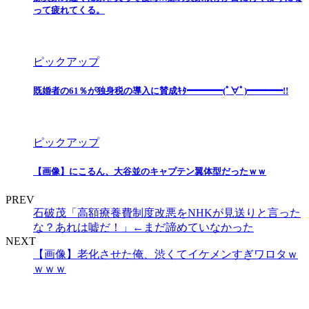
って疲れてくる。
ピックアップ
既婚者の61％が独身税の導入に賛成ｷﾀ━━━━(ﾟ∀ﾟ)━━━━!!
ピックアップ
【画像】にこるん、大谷並のキャプテン翼体型だったｗｗ
PREV
石破茂「高額療養費制度改悪をNHKが見送りと言った
な？あれは嘘だ！」←まだ諦めていなかった
NEXT
【画像】老化させた俺、渋くてイケメンすぎワロタｗ
ｗｗｗ