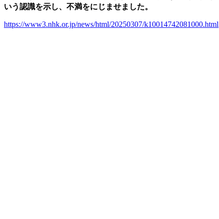
いう認識を示し、不満をにじませました。
https://www3.nhk.or.jp/news/html/20250307/k10014742081000.html