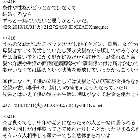
>>416
条件や性格がどうとかではなくて
結婚するなら
ずっと一緒にいたいと思うかどうかだ。
426: 2019/10/01(火) 21:27:24.99 ID:CZADXmaq.net
>>416
うちの父親が似たスペック(ただし顔イケメン、長男、女グセ
母親はすごく苦労していたし我が父親ながら頃してやろうか
母は面食いでとにかく顔が好みだから許せる、頑張れると言
親の介護や生活の面倒(冠婚葬祭や仕事関係の付け届け含む)
妻がいなくては困るという状態を形成していったからこうい
30代になった子供の立場としては父親とその実家が金持ちな
父親が古い妻子ｲﾗﾈ、新しいの捕まえようとなっていたり
見栄とはいえ子供の進学や生活に興味がなくてお金を使わせ
427: 2019/10/01(火) 21:28:39.45 ID:IyydPOvx.net
>>416
今は良くても、中年や老人になったその人と一緒に居られる
自分も同じだけ年取ってきて疲れたりしんどかったりするの
そういう人相手じゃ家の中でも全然休まらないよ