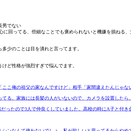
。
長男でない
中心に回ってる、些細なことでも褒められないと機嫌を損ねる、
ら多少のことは目を潰れと言ってます。
うけど性格が強烈すぎで悩んでます。
「ここ俺の祖父の家なんですけど」相手「家間違えたんじゃな
ってる。家族には長髪の人がいないので、カメラを設置したら
緒だったので3人で仲良くしていました。高校の時にA子と付き
ミシンなんて使わないでしょ…私が欲しいと思ってるからやめ