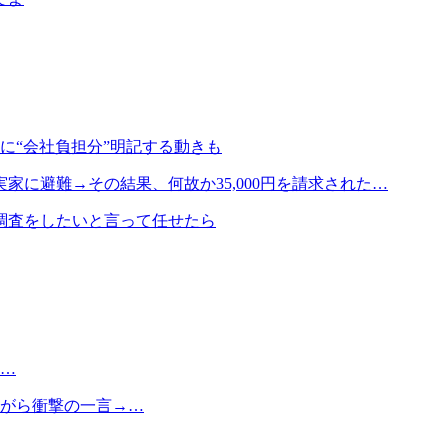
に“会社負担分”明記する動きも
に避難→その結果、何故か35,000円を請求された…
調査をしたいと言って任せたら
た…
ながら衝撃の一言→…