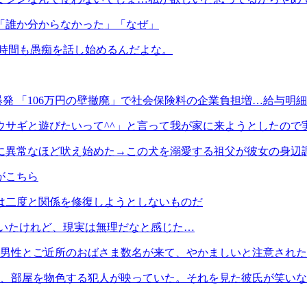
「誰か分からなかった」「なぜ」
何時間も愚痴を話し始めるんだよな。
発 「106万円の壁撤廃」で社会保険料の企業負担増…給与明細
サギと遊びたいって^^」と言って我が家に来ようとしたので実家
に異常なほど吠え始めた→この犬を溺愛する祖父が彼女の身辺
がこちら
は二度と関係を修復しようとしないものだ
ていたけれど、現実は無理だなと感じた…
き男性とご近所のおばさま数名が来て、やかましいと注意され
ら、部屋を物色する犯人が映っていた。それを見た彼氏が笑い