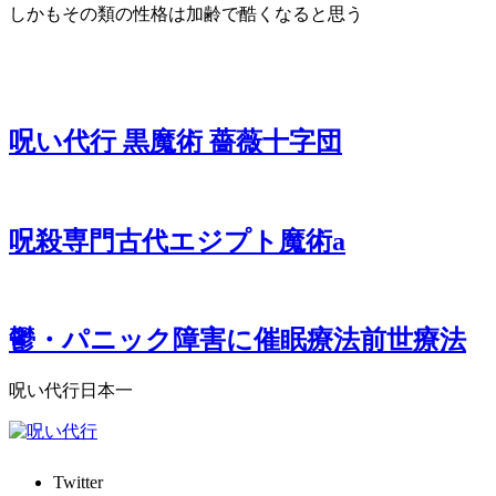
しかもその類の性格は加齢で酷くなると思う
呪い代行 黒魔術 薔薇十字団
呪殺専門古代エジプト魔術a
鬱・パニック障害に催眠療法前世療法
呪い代行日本一
Twitter