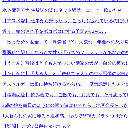
水卜麻美アナ 生放送の姿にネット騒然「コーヒー吹いたw」
【アスペ嫁】 仕事から帰ったら、こっちも疲れているのに
近々、嫁の連れ子をボコボコにする予定wwwww…
「払った分を返金して」厚労省『X』大荒れ…年金への怒り爆
獣医科で親しくなった女性が「うちのフェレットがあなたのウ
【うーん】普段はとても人懐っこい隣家の犬が、自分の彼女
【たしかに】「太る人」と「痩せてる人」の生活習慣の比較
アスペルガーは根に持ち続けるからね。一度敵認定した人と
【職場恋愛】 飲み会でも、ご飯でも、お茶でも。そう思っ
2歳の娘を毎日のように公園で遊ばせてたら、地区会長らし
1人暮らしの家に帰ると違和感。なので監視カメラをつけた
【疑問】デブは普段何食べてる？