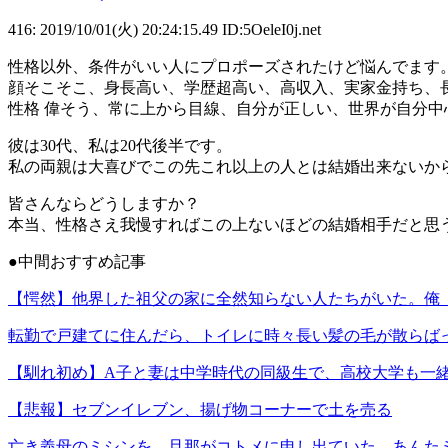
416: 2019/10/01(火) 20:24:15.49 ID:5OeleI0j.net
性格以外、条件がいい人にプロポーズされたけど悩んでます
顔そこそこ、身長高い、学歴超高い、高収入、実家金持ち、
性格 偉そう、常に上から目線、自分が正しい、世界が自分
彼は30代、私は20代後半です。
私の両親は大喜びでこの先これ以上の人とは結婚出来ないか
皆さんならどうしますか？
本当、性格さえ我慢すればこの上ないほどの結婚相手だと思
●中間おすすめ記事
【愕然】他界した祖父の家に全然知らない人たちがいた。俺
転勤で戸建てに住んだら、トイレに時々長い髪の毛が散らば
【馴れ初め】A子と妻は中学時代の同級生で、高校大学も一
【悲報】セブンイレブン、揚げ物コーナーで土を売る
亡き義母のミシンを、旦那がコトメに申し出ていた。あんた