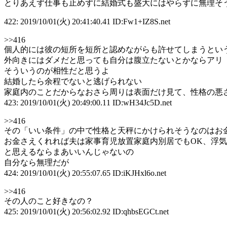
とりあえず仕事も止めずに結婚式も盛大にはやらずに無理そ
422: 2019/10/01(火) 20:41:40.41 ID:Fw1+IZ8S.net
>>416
個人的には彼の短所を短所と認めながらも許せてしまうとい
外向きにはダメだと思っても自分は腹立たないとかならアリ
そういうのが相性だと思うよ
結婚したら余程でないと逃げられない
家庭内のことだからなおさら周りは表面だけ見て、性格の悪
423: 2019/10/01(火) 20:49:00.11 ID:wH34Jc5D.net
>>416
その「いい条件」の中で性格と天秤にかけられそうなのはお
お金さえくれれば夫は家事育児放置家庭内別居でもOK、浮
と思えるならまあいいんじゃないの
自分なら無理だが
424: 2019/10/01(火) 20:55:07.65 ID:iKJHxl6o.net
>>416
その人のこと好きなの？
425: 2019/10/01(火) 20:56:02.92 ID:qhbsEGCt.net