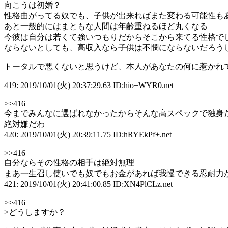
向こうは初婚？
性格曲がってる奴でも、子供が出来ればまた変わる可能性も
あと一般的にはまともな人間は年齢重ねるほど丸くなる
今彼は自分は若くて強いつもりだからそこから来てる性格で
ならないとしても、高収入なら子供は不憫にならないだろう
トータルで悪くないと思うけど、本人があなたの何に惹かれ
419: 2019/10/01(火) 20:37:29.63 ID:hio+WYR0.net
>>416
今までみんなに選ばれなかったからそんな高スペックで独身
絶対嫌だわ
420: 2019/10/01(火) 20:39:11.75 ID:hRYEkPf+.net
>>416
自分ならその性格の相手は絶対無理
まあ一生召し使いでも奴でもお金があれば我慢できる忍耐力
421: 2019/10/01(火) 20:41:00.85 ID:XN4PlCLz.net
>>416
>どうしますか？