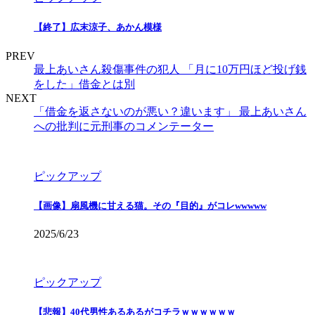
【終了】広末涼子、あかん模様
PREV
最上あいさん殺傷事件の犯人 「月に10万円ほど投げ銭
をした」借金とは別
NEXT
「借金を返さないのが悪い？違います」 最上あいさん
への批判に元刑事のコメンテーター
ピックアップ
【画像】扇風機に甘える猫。その『目的』がコレwwwww
2025/6/23
ピックアップ
【悲報】40代男性あるあるがコチラｗｗｗｗｗｗ