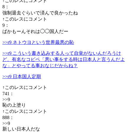
↑このレスにコメント
8
：
強制退去ぐらいで済んで良かったね
↑このレスにコメント
9
：
ばかもーんそれは◯◯国人だー
>>r9 ネトウヨという世界最悪の恥
>>r9 こういう書き込みする人って自覚がないんだろうけ
ど、有名なコピペ「悪い事をする時は日本人と言うんだよ
な」とやってる事おなじだからね？
>>r9 日本国人定期
↑このレスにコメント
741
：
>>9
恥の上塗り
↑このレスにコメント
888
：
>>9
新しい日本人だな