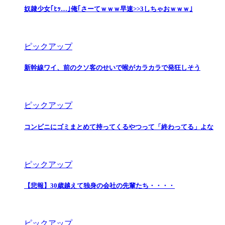
奴隷少女｢ﾋｯ…｣俺｢さーてｗｗｗ早速>>3しちゃおｗｗｗ｣
ピックアップ
新幹線ワイ、前のクソ客のせいで喉がカラカラで発狂しそう
ピックアップ
コンビニにゴミまとめて持ってくるやつって「終わってる」よな
ピックアップ
【悲報】30歳越えて独身の会社の先輩たち・・・・
ピックアップ