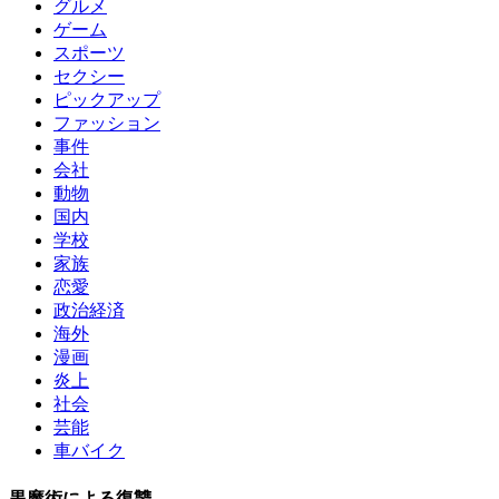
グルメ
ゲーム
スポーツ
セクシー
ピックアップ
ファッション
事件
会社
動物
国内
学校
家族
恋愛
政治経済
海外
漫画
炎上
社会
芸能
車バイク
黒魔術による復讐