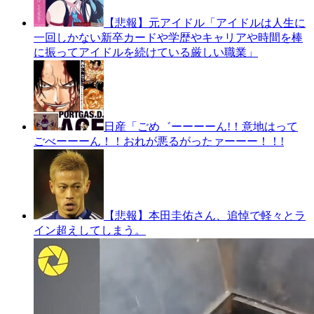
【悲報】元アイドル「アイドルは人生に
一回しかない新卒カードや学歴やキャリアや時間を棒
に振ってアイドルを続けている厳しい職業」
日産「ごめ゛ーーーーん!！意地はって
ごべーーーん！！おれが悪るがったァーーー！！!
【悲報】本田圭佑さん、追悼で軽々とラ
イン超えしてしまう。