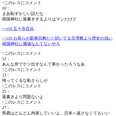
↑このレスにコメント
10
：
まあ恥ずかしい話だな
靖国神社に落書きするよりはマシだけど
>>r10 五十歩百歩
>>r10 お前らが新興宗教だと叩いてる天理教より歴史の浅い
靖国神社に価値なんてないやろ
↑このレスにコメント
12
：
あんな所でケツ出すなんて寒かったろうなあ
↑このレスにコメント
23
：
帰ってくるな恥さらしが
↑このレスにコメント
25
：
落書きより問題ないよ
↑このレスにコメント
27
：
馬鹿はどんどん拘束していいよ、日本へ返さなくてもいい