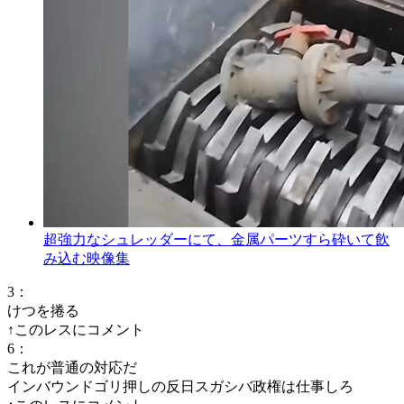
超強力なシュレッダーにて、金属パーツすら砕いて飲
み込む映像集
3
：
けつを捲る
↑このレスにコメント
6
：
これが普通の対応だ
インバウンドゴリ押しの反日スガシバ政権は仕事しろ