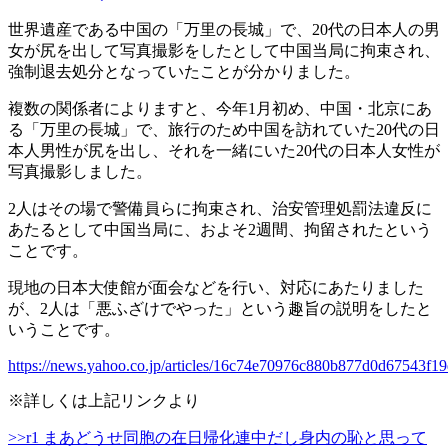
世界遺産である中国の「万里の長城」で、20代の日本人の男
女が尻を出して写真撮影をしたとして中国当局に拘束され、
強制退去処分となっていたことが分かりました。
複数の関係者によりますと、今年1月初め、中国・北京にあ
る「万里の長城」で、旅行のため中国を訪れていた20代の日
本人男性が尻を出し、それを一緒にいた20代の日本人女性が
写真撮影しました。
2人はその場で警備員らに拘束され、治安管理処罰法違反に
あたるとして中国当局に、およそ2週間、拘留されたという
ことです。
現地の日本大使館が面会などを行い、対応にあたりました
が、2人は「悪ふざけでやった」という趣旨の説明をしたと
いうことです。
https://news.yahoo.co.jp/articles/16c74e70976c880b877d0d67543f1
※詳しくは上記リンクより
>>r1 まあどうせ同胞の在日帰化連中だし身内の恥と思って