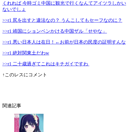
くれれば 今時ゴミ中国に観光で行くなんてアイツラしかい
ないでしょ
>>r1 尻を出すと違法なの？ うんこしてもセーフなのに？
>>r1 靖国にションベンかける中国ザル「せやな」
>>r1 悪い日本人は在日！←お前が日本の民度の証明すんな
>>r1 絶対関東土だわw
>>r1 二十歳過ぎてこれはキチガイですわ
↑このレスにコメント
関連記事