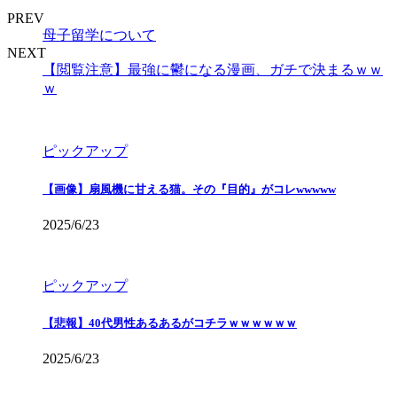
PREV
母子留学について
NEXT
【閲覧注意】最強に鬱になる漫画、ガチで決まるｗｗ
ｗ
ピックアップ
【画像】扇風機に甘える猫。その『目的』がコレwwwww
2025/6/23
ピックアップ
【悲報】40代男性あるあるがコチラｗｗｗｗｗｗ
2025/6/23