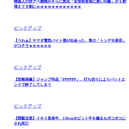
韓国人の対アベ感情がさらに悪化「安倍前首相に悪い印象」が１割
増えて９割にｗｗｗｗｗｗｗｗｗｗｗｗ
ピックアップ
【うわぁ】ヤマダ電気バイト僕が出会った、客の「トンデモ発言」
がコチラｗｗｗｗｗｗ
ピックアップ
【悲報画像】ジャンプ作品「PPPPPP」、打ち切りによりバットエ
ンドで終了してしまう
ピックアップ
【閲覧注意】イキリ長身牛、150cmホビット牛を煽るもボコボコに
され死亡