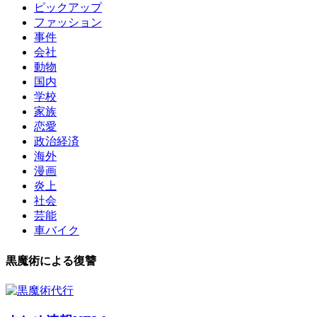
ピックアップ
ファッション
事件
会社
動物
国内
学校
家族
恋愛
政治経済
海外
漫画
炎上
社会
芸能
車バイク
黒魔術による復讐