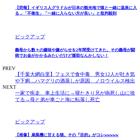
【悲報】イギリス人グラドルが日本の観光地で猿と一緒に温泉に入
る→「不衛生」「一緒に入らない方が良い」と批判殺到
ピックアップ
義母から数々の嫌味や嫌がらせを2年間受けてきた。その義母が闘
病でお金がかかるみたいだけど援助なんかしない！
PREV
【千葉大網白里】フェスで食中毒 男女12人が吐き気
や下痢…ハマグリの酒蒸しが原因、ノロウイルス検出
NEXT
一家で疾走、車上生活に→寝たきり兄が病死し山に捨
てる→母と弟が車ごと海に転落し死亡
ピックアップ
【画像】扇風機に甘える猫。その『目的』がコレwwwww