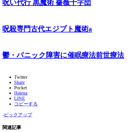
呪い代行 黒魔術 薔薇十字団
呪殺専門古代エジプト魔術a
鬱・パニック障害に催眠療法前世療法
Twitter
Share
Pocket
Hatena
LINE
コピーする
-
ピックアップ
関連記事