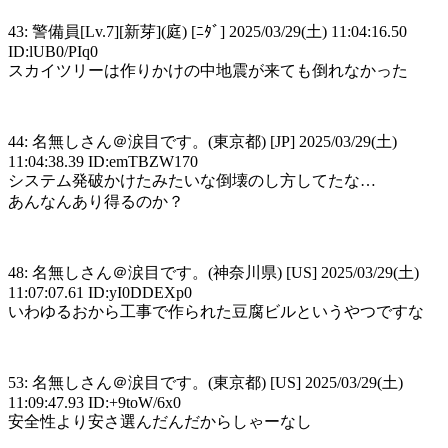
43: 警備員[Lv.7][新芽](庭) [ﾆﾀﾞ] 2025/03/29(土) 11:04:16.50
ID:lUB0/PIq0
スカイツリーは作りかけの中地震が来ても倒れなかった
44: 名無しさん＠涙目です。(東京都) [JP] 2025/03/29(土)
11:04:38.39 ID:emTBZW170
システム発破かけたみたいな倒壊のし方してたな…
あんなんあり得るのか？
48: 名無しさん＠涙目です。(神奈川県) [US] 2025/03/29(土)
11:07:07.61 ID:yI0DDEXp0
いわゆるおから工事で作られた豆腐ビルというやつですな
53: 名無しさん＠涙目です。(東京都) [US] 2025/03/29(土)
11:09:47.93 ID:+9toW/6x0
安全性より安さ選んだんだからしゃーなし