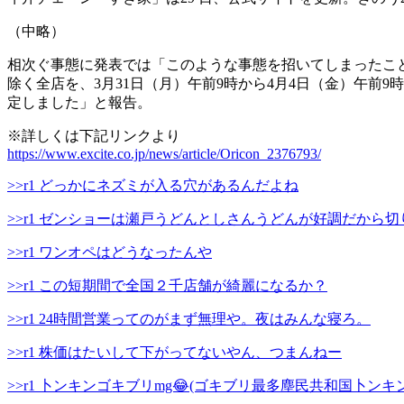
（中略）
相次ぐ事態に発表では「このような事態を招いてしまったこ
除く全店を、3月31日（月）午前9時から4月4日（金）午
定しました」と報告。
※詳しくは下記リンクより
https://www.excite.co.jp/news/article/Oricon_2376793/
>>r1 どっかにネズミが入る穴があるんだよね
>>r1 ゼンショーは瀬戸うどんとしさんうどんが好調だから
>>r1 ワンオペはどうなったんや
>>r1 この短期間で全国２千店舗が綺麗になるか？
>>r1 24時間営業ってのがまず無理や。夜はみんな寝ろ。
>>r1 株価はたいして下がってないやん、つまんねー
>>r1 卜ンキンゴキブリmg😂(ゴキブリ最多塵民共和国卜ンキン