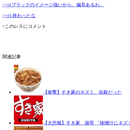
>>r1ブラックのイメージ強いから、偏見あるわ。
>>r1 終わったな
↑このレスにコメント
関連記事
【衝撃】すき家のネズミ、自殺だった
【大悲報】すき家、謝罪 「味噌汁にネズ