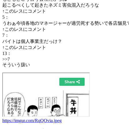
起こるべくして起きたネズミ害虫混入だろうな
↑このレスにコメント
5
：
うわぁ今頃各地のマネージャーが過労死する勢いで各店舗見
↑このレスにコメント
7
：
バイトは個人事業主だっけ？
↑このレスにコメント
13
：
>>7
そういう扱い
https://imgur.com/RqQOvia.jpeg