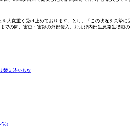
とを大変重く受け止めております」とし、「この状況を真摯に
前9時までの間、害虫・害獣の外部侵入、および内部生息発生撲
切り替え時かもな
🤣)