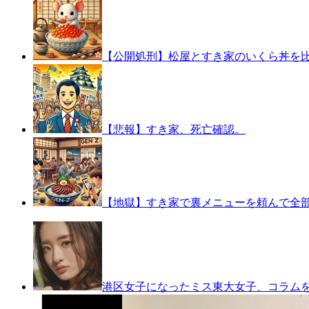
【公開処刑】松屋とすき家のいくら丼を比
【悲報】すき家、死亡確認。
【地獄】すき家で裏メニューを頼んで全
港区女子になったミス東大女子、コラム