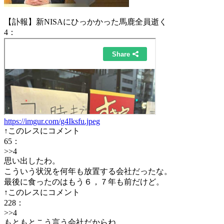
【訃報】新NISAにひっかかった馬鹿全員逝く
4
：
https://imgur.com/g4Iksfu.jpeg
↑このレスにコメント
65
：
>>4
思い出したわ。
こういう状況を何年も放置する会社だったな。
最後に食ったのはもう６，７年も前だけど。
↑このレスにコメント
228
：
>>4
もともとこう言う会社だからね