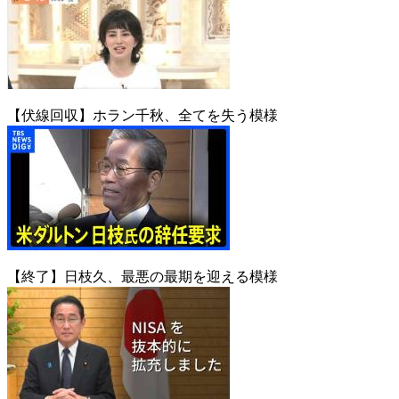
【伏線回収】ホラン千秋、全てを失う模様
【終了】日枝久、最悪の最期を迎える模様