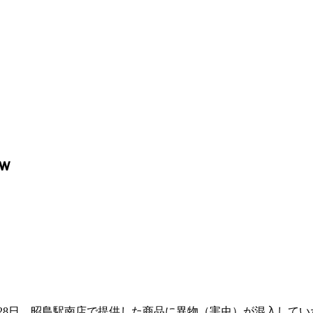
ｗ
う28日、昭島駅南店で提供した商品に異物（害虫）が混入して