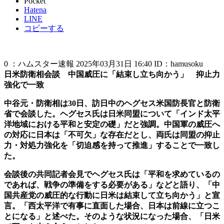
Pocket
Hatena
LINE
コピーする
0 ：ハムスター速報 2025年03月31日 16:40 ID：hamusoku
日米防衛相会談 中国威圧に「結束し立ち向かう」 抑止力
強化で一致
中谷元・防衛相は30日、訪日中のヘグセス米国防長官と防衛
省で会談した。ヘグセス氏は日米同盟について「インド太平
洋地域における平和と安定の礎」だと強調。中国軍の威圧へ
の対応に日本は「不可欠」な存在だとし、両氏は同盟の抑止
力・対処力強化を「切迫感を持って推進」することで一致し
た。
会談後の共同記者会見でヘグセス氏は「平和を求めているの
であれば、戦争の準備をする必要がある」などと語り、「中
国共産党の威圧的な行動に日米は結束して立ち向かう」と宣
言。「西太平洋で有事に直面した場合、日本は前線に立つこ
とになる」と述べた。そのような状況になった場合、「日米