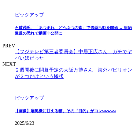
ピックアップ
石破茂氏、「あつまれ どうぶつの森」で選挙活動を開始 → 規約
違反の恐れで動画非公開に
PREV
【フジテレビ第三者委員会】中居正広さん ガチでヤ
バい奴だった
NEXT
２週間後に開幕予定の大阪万博さん 海外パビリオン
が２つだけという惨状
ピックアップ
【画像】扇風機に甘える猫。その『目的』がコレwwwww
2025/6/23