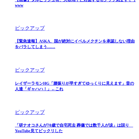
www
ピックアップ
【緊急速報】ASKA、国が絶対にイベルメクチンを承認しない理由
をバラしてしまう……
ピックアップ
レイザーラモンHG「腰振りが早すぎてゆっくりに見えます」昔の
人達「ギャハハ！」←これ
ピックアップ
「研ナオコさんが70歳で自宅死去 葬儀では数千人が涙」は誤り
YouTube見てビックリした