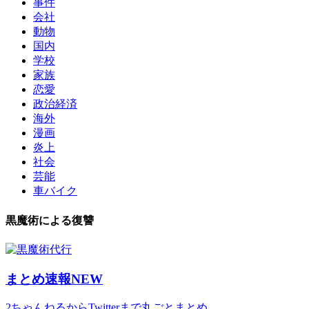
事件
会社
動物
国内
学校
家族
恋愛
政治経済
海外
漫画
炎上
社会
芸能
車バイク
黒魔術による復讐
まとめ速報NEW
2ちゃんねるからTwitterまで丸ごとまとめ