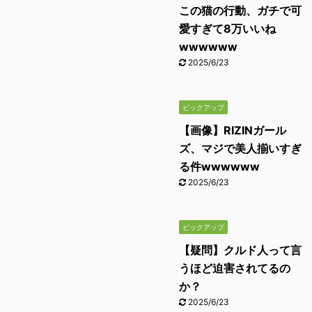
この猫の行動、ガチで可
愛すぎて8万いいね
wwwwww
2025/6/23
ピックアップ
【画像】RIZINガール
ズ、マジで美人揃いすぎ
る件wwwwww
2025/6/23
ピックアップ
【疑問】クルド人って言
うほど迫害されてるの
か？
2025/6/23