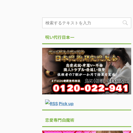
呪い代行日本一
Pick up
恋愛専門白魔術