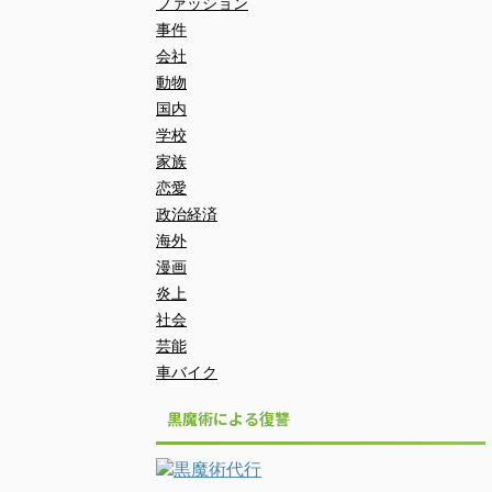
ファッション
事件
会社
動物
国内
学校
家族
恋愛
政治経済
海外
漫画
炎上
社会
芸能
車バイク
黒魔術による復讐