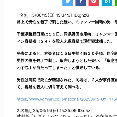
1:名無し5/06/15(日) 15:34:31 ID:ghzG
路上で男性を包丁で刺した疑い、ミャンマー国籍の男「
千葉県警野田署は１５日、同県野田市尾崎、ミャンマー
ィン容疑者（２４）を殺人未遂容疑で現行犯逮捕した。
発表によると、容疑者は１５日午前４時２０分頃、自宅
男性の胸を包丁で刺し、殺害しようとした疑い。「殺意
わず包丁が当たってしまった」と供述している。
男性は病院で死亡が確認された。同署は、２人が事件直
て、容疑を殺人に切り替えて調べる。
https://www.yomiuri.co.jp/national/20250615-OYT1T5
2:名無し25/06/15(日) 15:35:09 ID:e5zt
裁判所「わざとじゃないならしゃーない、今後気を付