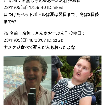
71 名前：
名無しさん＠おーぷん
[] 投稿日：
23/11/05(日) 17:59:40 ID:mkEs
口つけたペットボトルは夏は翌日まで、冬は2日後
までや
79 名前：
名無しさん＠おーぷん
[] 投稿日：
23/11/05(日) 18:03:07 ID:bzGz
ナメクジ食べて死んだ人もおったよな