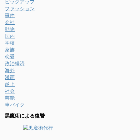
ピックアップ
ファッション
事件
会社
動物
国内
学校
家族
恋愛
政治経済
海外
漫画
炎上
社会
芸能
車バイク
黒魔術による復讐