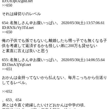
ID:Ub3pOZgnd.net
>>650
それは縁切りのレベル
654: 名無しさん＠お腹いっぱい。 2020/05/30(土) 13:57:06.61
ID:RNXcVy3Td.net
>>650
俺の子供でも孫でもないし離婚したら甥っ子でも無くなる子
供を考慮して返済するかも怪しい弟に200万も貸せない
と素直に言えば良いと思う
655: 名無しさん＠お腹いっぱい。 2020/05/30(土) 14:06:55.64
ID:I3mA3jYq0.net
>>651
おかんは金持ってないから払えない、毎月こっちから仕送り
してるレベル。
>>652
、653、654
弟とは今直ぐ絶縁したいけどおかんは中学の頃、