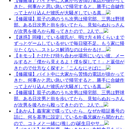
【修羅場】バイト中に大家から苦情の電話が掛かって
きた。何事かと思い急いで帰宅すると、勝手に合鍵作
って上がり込んだ彼氏が大騒ぎしている真…
【修羅場】双子の弟のうち次男は帰宅部、三男は野球
部。ある日次男と街を歩いてたら、見知らぬおっさん
が次男を後ろから殴ってきたので、2人で…
【迷惑】同棲している彼氏が、明け方４時くらいまで
ずっとゲームしているせいで毎日寝不足。もう家に帰
りたくない…ストレス解消なのは分かるけ…
【キモッ】たびたび待ち合わせ場所にいない彼。メー
ルすると「僕から見えるよ！僕を探して！」と返信が
きたので仕方なく探すと「こんなにそばに…
【修羅場】バイト中に大家から苦情の電話が掛かって
きた。何事かと思い急いで帰宅すると、勝手に合鍵作
って上がり込んだ彼氏が大騒ぎしている真…
【修羅場】双子の弟のうち次男は帰宅部、三男は野球
部。ある日次男と街を歩いてたら、見知らぬおっさん
が次男を後ろから殴ってきたので、2人で…
【あかん】義実家で喋っていたら、なぜか暗証番号の
話に。何を基準に設定しているか義兄嫁から聞かれた
ので、コトメと一緒に(推しの)誕生日やサ…