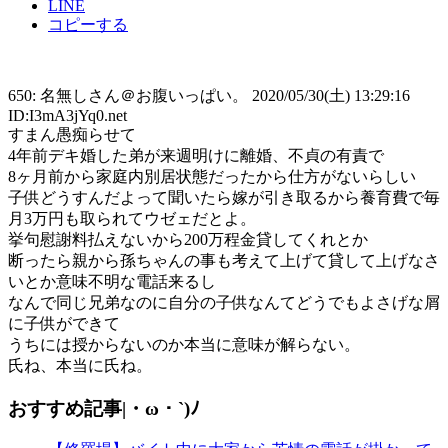
LINE
コピーする
650: 名無しさん＠お腹いっぱい。 2020/05/30(土) 13:29:16
ID:I3mA3jYq0.net
すまん愚痴らせて
4年前デキ婚した弟が来週明けに離婚、不貞の有責で
8ヶ月前から家庭内別居状態だったから仕方がないらしい
子供どうすんだよって聞いたら嫁が引き取るから養育費で毎
月3万円も取られてウゼェだとよ。
挙句慰謝料払えないから200万程金貸してくれとか
断ったら親から孫ちゃんの事も考えて上げて貸して上げなさ
いとか意味不明な電話来るし
なんで同じ兄弟なのに自分の子供なんてどうでもよさげな屑
に子供ができて
うちには授からないのか本当に意味が解らない。
氏ね、本当に氏ね。
おすすめ記事|・ω・`)ﾉ