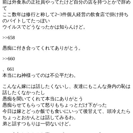
前は外食系の正社員やってたけど自分の店を持つとかで辞め
て
ここ数年は修行と称して2~3件個人経営の飲食店で掛け持ち
のバイトしてたっぽい
ウイルスでどうなったかは知らんけど。
>>658
愚痴に付き合ってくれてありがとう。
>>660
、661
本当にね神様ってのは不公平だわ。
こんなん嫁には話したくないし、友達にもこんな身内の恥は
話したくなかったし
愚痴を聞いてくれて本当にありがとう
愚痴らせてもらって怒りもちょっとだけ下がった
今日は嫁とどっか飯でも食いにいって後甘えて、頭冷えたら
ちょっとおかんとは話してみるわ。
弟と話すつもりは一切ないけど。