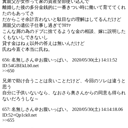
糞親父が女作って家の資産全部使い込んで
離婚した後の多分金銭的に一番きつい時に働いて育ててくれ
たのもあってさ
だからこそ余計言わないと駄目なの理解はしてるんだけど
屑親父の遺伝子仕事し過ぎてﾜﾛﾂｧ
こんな屑の為のドブに捨てるような金の相談、嫁に説明した
くもないしできないし
貸す金はねぇ以外の答えは無いんだけど
氏ね今直ぐ本当に氏ね。
656: 名無しさん＠お腹いっぱい。 2020/05/30(土) 14:11:52
ID:54GBEkLb0.net
>>650
兄弟で助け合うことは良いことだけど、今回のソレは違うと
思う
自分に子供いないなら、なおさら奥さんからの同意も得られ
ないだろうしな～
657: 名無しさん＠お腹いっぱい。 2020/05/30(土) 14:14:18.06
ID:52+Qp1ck0.net
>>655