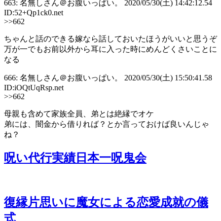
663: 名無しさん＠お腹いっぱい。 2020/05/30(土) 14:42:12.54
ID:52+Qp1ck0.net
>>662
ちゃんと話のできる嫁なら話しておいたほうがいいと思うぞ
万が一でもお前以外から耳に入った時にめんどくさいことに
なる
666: 名無しさん＠お腹いっぱい。 2020/05/30(土) 15:50:41.58
ID:iOQtUqRsp.net
>>662
母親も含めて家族全員、弟とは絶縁でオケ
弟には、闇金から借りれば？とか言っておけば良いんじゃ
ね？
呪い代行実績日本一呪鬼会
復縁片思いに魔女による恋愛成就の儀
式