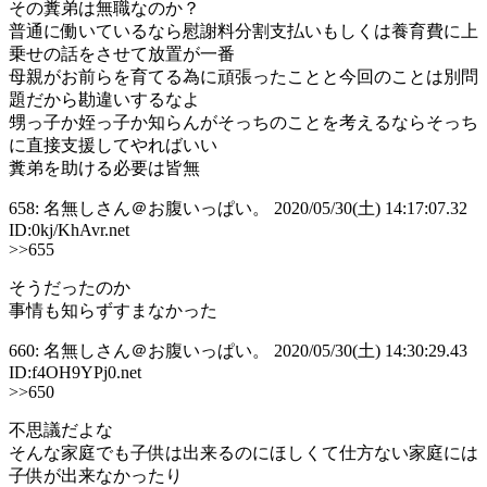
その糞弟は無職なのか？
普通に働いているなら慰謝料分割支払いもしくは養育費に上
乗せの話をさせて放置が一番
母親がお前らを育てる為に頑張ったことと今回のことは別問
題だから勘違いするなよ
甥っ子か姪っ子か知らんがそっちのことを考えるならそっち
に直接支援してやればいい
糞弟を助ける必要は皆無
658: 名無しさん＠お腹いっぱい。 2020/05/30(土) 14:17:07.32
ID:0kj/KhAvr.net
>>655
そうだったのか
事情も知らずすまなかった
660: 名無しさん＠お腹いっぱい。 2020/05/30(土) 14:30:29.43
ID:f4OH9YPj0.net
>>650
不思議だよな
そんな家庭でも子供は出来るのにほしくて仕方ない家庭には
子供が出来なかったり