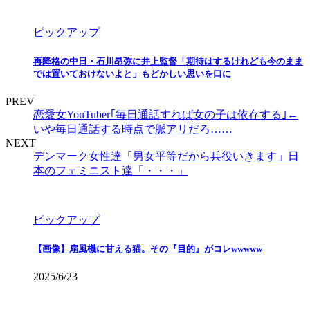
ピックアップ
再降格の中日・石川昂弥に井上監督「期待はするけれども今のまま
では置いておけないよと」もどかしい思いを口に
PREV
恋愛女YouTuber｢毎日通話すれば女の子は依存する｣←
いや毎日通話する時点で脈アリだろ……
NEXT
デンマーク女性達「男女平等だから兵役いきます」日
本のフェミニスト達「・・・」
ピックアップ
【画像】扇風機に甘える猫。その『目的』がコレwwwww
2025/6/23