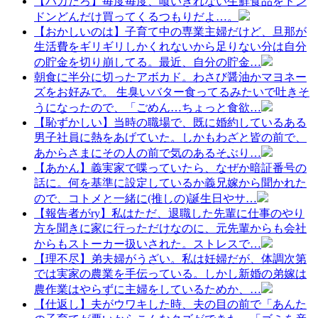
【バカだろ】毎度毎度、喰いきれない生鮮食品をドン
ドンどんだけ買ってくるつもりだよ…。
【おかしいのは】子育て中の専業主婦だけど、旦那が
生活費をギリギリしかくれないから足りない分は自分
の貯金を切り崩してる。最近、自分の貯金…
朝食に半分に切ったアボカド。わさび醤油かマヨネー
ズをお好みで。 生臭いバター食ってるみたいで吐きそ
うになったので、「ごめん…ちょっと食欲…
【恥ずかしい】当時の職場で、既に婚約しているある
男子社員に熱をあげていた。しかもわざと皆の前で、
あからさまにその人の前で気のあるそぶり…
【あかん】義実家で喋っていたら、なぜか暗証番号の
話に。何を基準に設定しているか義兄嫁から聞かれた
ので、コトメと一緒に(推しの)誕生日やサ…
【報告者がry】私はただ、退職した先輩に仕事のやり
方を聞きに家に行っただけなのに、元先輩からも会社
からもストーカー扱いされた。ストレスで…
【理不尽】弟夫婦がうざい。私は妊婦だが、体調次第
では実家の農業を手伝っている。しかし新婚の弟嫁は
農作業はやらずに主婦をしているためか、…
【仕返し】夫がウワキした時、夫の目の前で「あんた