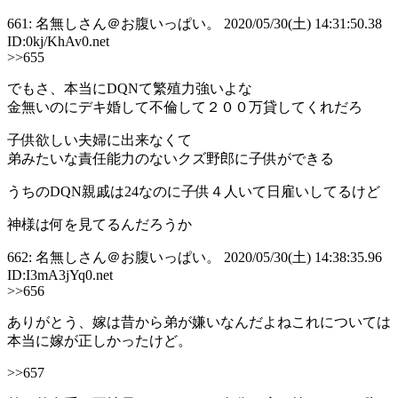
661: 名無しさん＠お腹いっぱい。 2020/05/30(土) 14:31:50.38
ID:0kj/KhAv0.net
>>655
でもさ、本当にDQNて繁殖力強いよな
金無いのにデキ婚して不倫して２００万貸してくれだろ
子供欲しい夫婦に出来なくて
弟みたいな責任能力のないクズ野郎に子供ができる
うちのDQN親戚は24なのに子供４人いて日雇いしてるけど
神様は何を見てるんだろうか
662: 名無しさん＠お腹いっぱい。 2020/05/30(土) 14:38:35.96
ID:I3mA3jYq0.net
>>656
ありがとう、嫁は昔から弟が嫌いなんだよねこれについては
本当に嫁が正しかったけど。
>>657