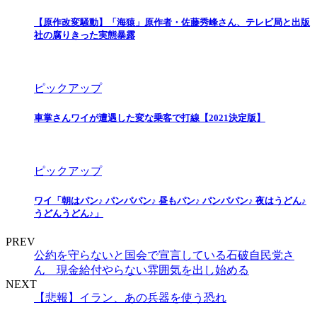
【原作改変騒動】「海猿」原作者・佐藤秀峰さん、テレビ局と出版
社の腐りきった実態暴露
ピックアップ
車掌さんワイが遭遇した変な乗客で打線【2021決定版】
ピックアップ
ワイ「朝はパン♪ パンパパン♪ 昼もパン♪ パンパパン♪ 夜はうどん♪
うどんうどん♪」
PREV
公約を守らないと国会で宣言している石破自民党さ
ん 現金給付やらない雰囲気を出し始める
NEXT
【悲報】イラン、あの兵器を使う恐れ