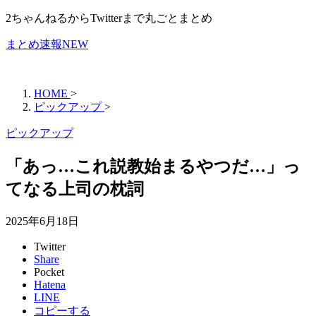
2ちゃんねるからTwitterまで丸ごとまとめ
まとめ速報NEW
HOME
>
ピックアップ
>
ピックアップ
「あっ…これ説教始まるやつだ…」っ
てなる上司の枕詞
2025年6月18日
Twitter
Share
Pocket
Hatena
LINE
コピーする