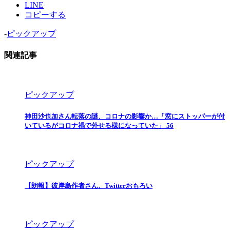
LINE
コピーする
-
ピックアップ
関連記事
ピックアップ
神田沙也加さん転落の謎、コロナの影響か…「窓にストッパーが付
いているがコロナ禍で外せる様になっていた」 56
ピックアップ
【朗報】彼岸島作者さん、Twitterおもろい
ピックアップ