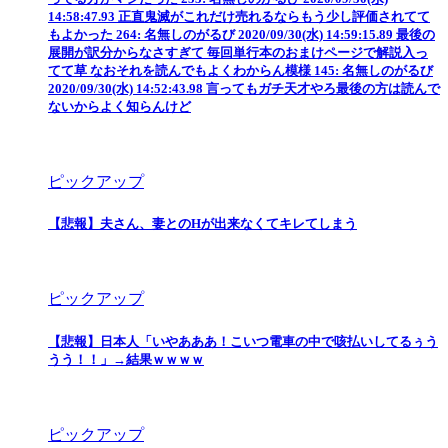
14:58:47.93 正直鬼滅がこれだけ売れるならもう少し評価されてて
もよかった 264: 名無しのがるび 2020/09/30(水) 14:59:15.89 最後の
展開が訳分からなさすぎて 毎回単行本のおまけページで解説入っ
てて草 なおそれを読んでもよくわからん模様 145: 名無しのがるび
2020/09/30(水) 14:52:43.98 言ってもガチ天才やろ最後の方は読んで
ないからよく知らんけど
ピックアップ
【悲報】夫さん、妻とのHが出来なくてキレてしまう
ピックアップ
【悲報】日本人「いやあああ！こいつ電車の中で咳払いしてるぅう
うう！！」→結果ｗｗｗｗ
ピックアップ