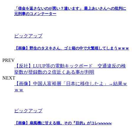
「借金を返さないのが悪い？違います」 最上あいさんへの批判に
元刑事のコメンテーター
ピックアップ
【画像】野生のタヌキさん、ゴミ箱の中で大繁殖してしまうｗｗｗ
PREV
【反社】LUUP等の電動キックボード 交通違反の検
挙数が登録数の２倍近くある事が判明
NEXT
【画像】中国人富裕層「日本に移住したよ」→結果ｗ
ｗｗ
ピックアップ
【画像】扇風機に甘える猫。その『目的』がコレwwwww