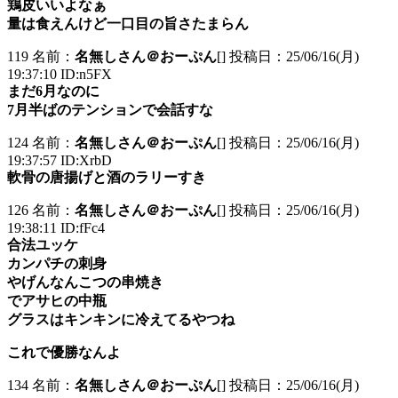
鶏皮いいよなぁ
量は食えんけど一口目の旨さたまらん
119 名前：
名無しさん＠おーぷん
[] 投稿日：25/06/16(月)
19:37:10 ID:n5FX
まだ6月なのに
7月半ばのテンションで会話すな
124 名前：
名無しさん＠おーぷん
[] 投稿日：25/06/16(月)
19:37:57 ID:XrbD
軟骨の唐揚げと酒のラリーすき
126 名前：
名無しさん＠おーぷん
[] 投稿日：25/06/16(月)
19:38:11 ID:fFc4
合法ユッケ
カンパチの刺身
やげんなんこつの串焼き
でアサヒの中瓶
グラスはキンキンに冷えてるやつね
これで優勝なんよ
134 名前：
名無しさん＠おーぷん
[] 投稿日：25/06/16(月)