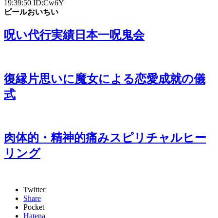
19:39:50 ID:Cw6Y
ビールおいちい
呪い代行実績日本一呪鬼会
復縁片思いに魔女による恋愛成就の儀
式
肉体的・精神的痛みスピリチャルヒー
リング
Twitter
Share
Pocket
Hatena