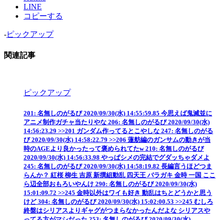
LINE
コピーする
-
ピックアップ
関連記事
ピックアップ
201: 名無しのがるび 2020/09/30(水) 14:55:59.85 今思えば鬼滅並に
アニメ制作ガチャ当たりやな 206: 名無しのがるび 2020/09/30(水)
14:56:23.29 >>201 ガンダム作ってるとこやしな 247: 名無しのがる
び 2020/09/30(水) 14:58:22.79 >>206 蓮舫編のガンサムの動きが当
時のAGEより良かったって褒められてたw 210: 名無しのがるび
2020/09/30(水) 14:56:33.98 やっぱシメの完結でグダッちゃダメよ
245: 名無しのがるび 2020/09/30(水) 14:58:19.82 長編言うほどつま
らんか？ 紅桜 柳生 吉原 新撰組動乱 四天王 バラガキ 金時 一国 ここ
ら辺全部おもろいやんけ 290: 名無しのがるび 2020/09/30(水)
15:01:09.72 >>245 金時以外はワイも好き 動乱はちとどうかと思う
けど 304: 名無しのがるび 2020/09/30(水) 15:02:00.53 >>245 むしろ
終盤はシリアスよりギャグがつまらなかったんだよな シリアスや
ってる方がマシだった 253: 名無しのがるび 2020/09/30(水)