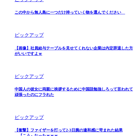
この中から無人島に一つだけ持っていく物を選んでください
ピックアップ
【画像】社員給与テーブルを見せてくれない企業は内定辞退した方
がいいですよｗ
ピックアップ
中国人の彼女に両親に挨拶するために中国語勉強しろって言われて
頑張ったのにフラれた
ピックアップ
【衝撃】ファイザーを打って2-3日腕の違和感に苛まれた結果
→『こう』なったｗｗｗ