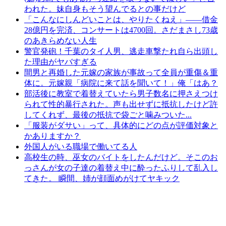
われた。妹自身もそう望んでるとの事だけど
「こんなにしんどいことは、やりたくねえ」――借金
28億円を完済、コンサートは4700回。さだまさし73歳
のあきらめない人生
警官発砲！千葉のタイ人男、逃走車撃たれ自ら出頭し
た理由がヤバすぎる
間男と再婚した元嫁の家族が事故って全員が重傷＆重
体に。元嫁親「病院に来て話を聞いて！」俺「はあ？
部活後に教室で着替えていたら男子数名に押さえつけ
られて性的暴行された。声も出せずに抵抗したけど許
してくれず、最後の抵抗で袋ごと噛みついた...
「服装がダサい」って、具体的にどの点が評価対象と
かありますか？
外国人がいる職場で働いてる人
高校生の時、巫女のバイトをしたんだけど。そこのお
っさんが女の子達の着替え中に酔ったふりして乱入し
てきた。 瞬間、姉が顔面めがけてヤキック