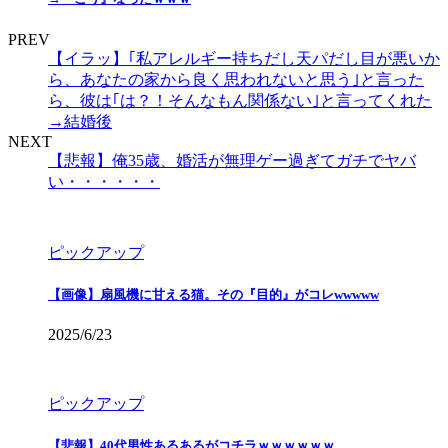
PREV
【イラッ】｢私アレルギー持ちだし天パだし目が悪いか
ら、あなたの家から良く思われないと思う｣と言った
ら、彼は｢は？！そんなもん関係ない｣と言ってくれた
→結婚後
NEXT
【悲報】俺35歳、婚活が無理ゲー過ぎてガチでヤバ
い・・・・・・
ピックアップ
【画像】扇風機に甘える猫。その『目的』がコレwwwww
2025/6/23
ピックアップ
【悲報】40代男性あるあるがコチラｗｗｗｗｗｗ