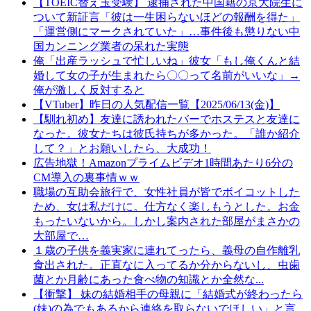
【TOEIC替え玉受験】 逮捕された中国籍の京大院生に
ついて新証言「彼は一生困らないほどの報酬を得た」
「運営側にマークされていた」…事件後も懲りない中
国カンニング業者の呆れた実態
俺「出産ラッシュで忙しいね」彼女「もし俺くんと結
婚して女の子が生まれたら〇〇って名前がいいな」→
俺が激しく反対すると
【VTuber】昨日の人気配信一覧【2025/06/13(金)】
【馴れ初め】友達に誘われたバーでホステスと友達に
なった。彼女たちは彼氏持ちが多かった。「誰か紹介
して？」とお願いしたら、大成功！
広告地獄！Amazonプライムビデオ1時間あたり6分の
CM導入の裏事情ｗｗ
職場の互助会旅行で、女性社員が皆でボイコットした
ため、女は私だけに。仕方なく楽しもうとした。お金
もったいないから。しかし案内された部屋がまさかの
大部屋で…
１歳の子供を義実家に連れてったら、義母の自作離乳
食出された。正直なに入ってるか分からないし、虫歯
菌とか月齢にあった食べ物の知識とか全然な...
【衝撃】 妹の結婚相手の母親に「結婚式が終わったら
(妹)の為でもあるから連絡を取らないでほしい」と言