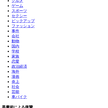
グルメ
ゲーム
スポーツ
セクシー
ピックアップ
ファッション
事件
会社
動物
国内
学校
家族
恋愛
政治経済
海外
漫画
炎上
社会
芸能
車バイク
黒魔術による復讐