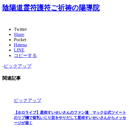
陰陽道霊符護符ご祈祷の陽導院
Twitter
Share
Pocket
Hatena
LINE
コピーする
-
ピックアップ
関連記事
ピックアップ
【ホロライブ】星街すいせいさんのファン達 マック公式ツイート
のリプ欄で貧乳いじり芸をやりだして星街すいせいさんからメッセ
ージが届く