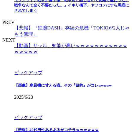
戦争なんて全く不要だった。」イキリ橋下、ヤフコメにすら馬鹿に
されてしまう
PREV
【悲報】『鉄腕DASH』存続の危機「TOKIOが2人じゃ
もう無理」
NEXT
【動画】サッル、知能が高いｗｗｗｗｗｗｗｗｗｗｗ
ｗｗｗｗｗ
ピックアップ
【画像】扇風機に甘える猫。その『目的』がコレwwwww
2025/6/23
ピックアップ
【悲報】40代男性あるあるがコチラｗｗｗｗｗｗ