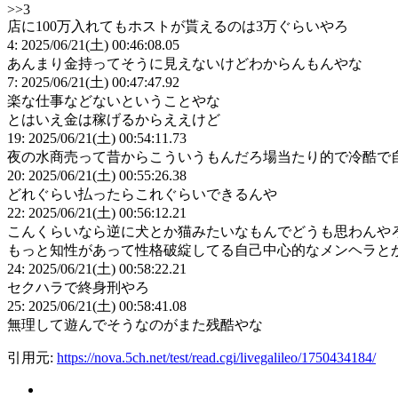
>>3
店に100万入れてもホストが貰えるのは3万ぐらいやろ
4: 2025/06/21(土) 00:46:08.05
あんまり金持ってそうに見えないけどわからんもんやな
7: 2025/06/21(土) 00:47:47.92
楽な仕事などないということやな
とはいえ金は稼げるからええけど
19: 2025/06/21(土) 00:54:11.73
夜の水商売って昔からこういうもんだろ場当たり的で冷酷で
20: 2025/06/21(土) 00:55:26.38
どれぐらい払ったらこれぐらいできるんや
22: 2025/06/21(土) 00:56:12.21
こんくらいなら逆に犬とか猫みたいなもんでどうも思わんや
もっと知性があって性格破綻してる自己中心的なメンヘラと
24: 2025/06/21(土) 00:58:22.21
セクハラで終身刑やろ
25: 2025/06/21(土) 00:58:41.08
無理して遊んでそうなのがまた残酷やな
引用元:
https://nova.5ch.net/test/read.cgi/livegalileo/1750434184/