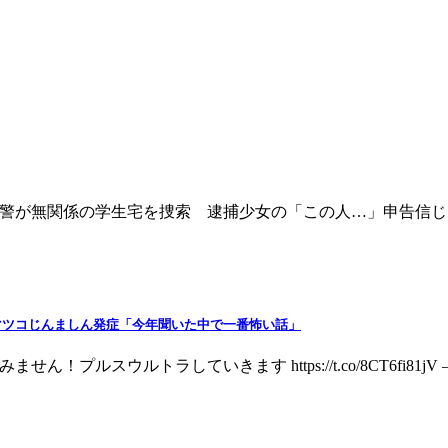
77gNy0NIKU 奈良県警が無関係の学生宅を捜索 逮捕少女の「この人…
にマツコじんましん発症「今年聞いた中で一番怖い話」
みがちですみません！プルスウルトラしていきます https://t.co/8CT6fi81jV 