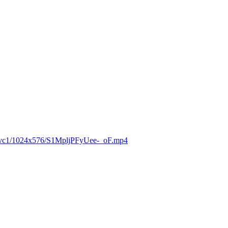
/avc1/1024x576/S1MpljPFyUee-_oF.mp4