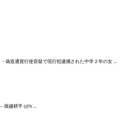
」申告信じ ・偽造通貨行使容疑で現行犯逮捕された中学２年の女 ...
— 堀越耕平 (@h ...