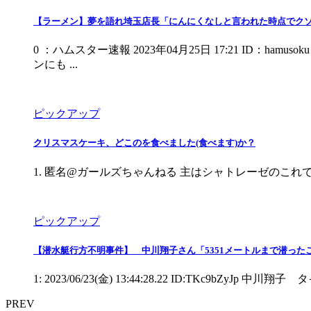
【ラーメン】夢を語れ埼玉店長「にんにくなしと言われた時点でク
0 ：ハムスター速報 2023年04月25日 17:21 I
ンにも ...
ピックアップ
クリスマスケーキ、どこのを食べました(食べます)か？
1. 匿名@ガールズちゃんねる 主はシャトレーゼのこれです https://up.gc
ピックアップ
【潜水艇行方不明事件】 中川翔子さん「5351メートルまで潜った
1: 2023/06/23(金) 13:44:28.22 ID:TKc9bZ
PREV