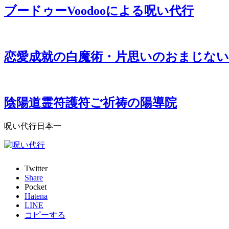
ブードゥーVoodooによる呪い代行
恋愛成就の白魔術・片思いのおまじない
陰陽道霊符護符ご祈祷の陽導院
呪い代行日本一
Twitter
Share
Pocket
Hatena
LINE
コピーする