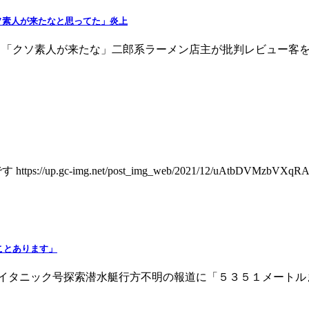
ソ素人が来たなと思ってた」炎上
D：hamusoku 「クソ素人が来たな」二郎系ラーメン店主が批判
-img.net/post_img_web/2021/12/uAtbDVMzbVXqRA3.jpe
ことあります」
yJp 中川翔子 タイタニック号探索潜水艇行方不明の報道に「５３５１メートルまで潜った