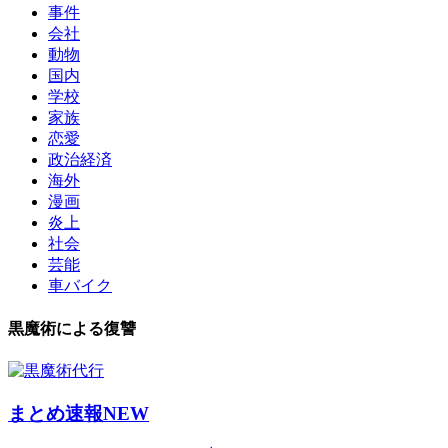
事件
会社
動物
国内
学校
家族
恋愛
政治経済
海外
漫画
炎上
社会
芸能
車バイク
黒魔術による復讐
まとめ速報NEW