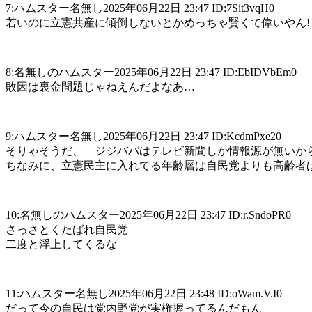
7:ハムスター名無し2025年06月22日 23:47 ID:7Sit3vqH0
若いのに立憲共産に傾倒しないとかめっちゃ賢くて偉いやん!
8:名無しのハムスター2025年06月22日 23:47 ID:EbIDVbEm0
敗因は裏金問題じゃねえんだよなあ…
9:ハムスター名無し2025年06月22日 23:47 ID:KcdmPxe20
そりゃそうだ、 ジジババはテレビ新聞しか情報源が無いか
ちなみに、立憲民主に入れてる年齢層は自民党よりも高齢者
10:名無しのハムスター2025年06月22日 23:47 ID:r.SndoPR0
さっさとくたばれ自民党
二度と浮上してくるな
11:ハムスター名無し2025年06月22日 23:48 ID:oWam.V.I0
だって今の自民は党内野党が実権握ってるんだもん