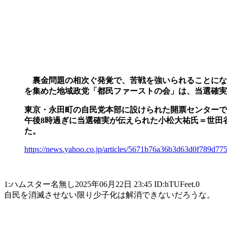
裏金問題の相次ぐ発覚で、苦戦を強いられることにな
を集めた地域政党「都民ファーストの会」は、当選確実
東京・永田町の自民党本部に設けられた開票センターで
午後8時過ぎに当選確実が伝えられた小松大祐氏＝世田
た。
https://news.yahoo.co.jp/articles/5671b76a36b3d63d0f789d7
1:ハムスター名無し2025年06月22日 23:45 ID:hTUFeet.0
自民を消滅させない限り少子化は解消できないだろうな。