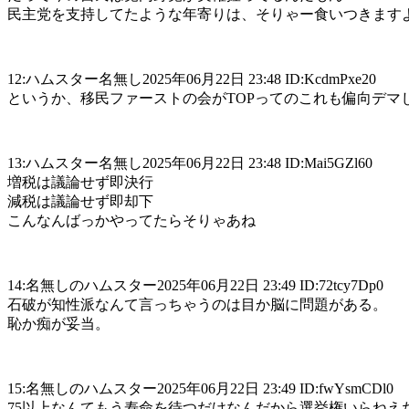
民主党を支持してたような年寄りは、そりゃー食いつきます
12:ハムスター名無し2025年06月22日 23:48 ID:KcdmPxe20
というか、移民ファーストの会がTOPってのこれも偏向デマ
13:ハムスター名無し2025年06月22日 23:48 ID:Mai5GZl60
増税は議論せず即決行
減税は議論せず即却下
こんなんばっかやってたらそりゃあね
14:名無しのハムスター2025年06月22日 23:49 ID:72tcy7Dp0
石破が知性派なんて言っちゃうのは目か脳に問題がある。
恥か痴が妥当。
15:名無しのハムスター2025年06月22日 23:49 ID:fwYsmCDl0
75以上なんてもう寿命を待つだけなんだから選挙権いらねえ