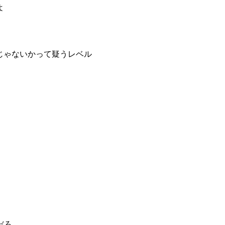
よ
じゃないかって疑うレベル
だろ