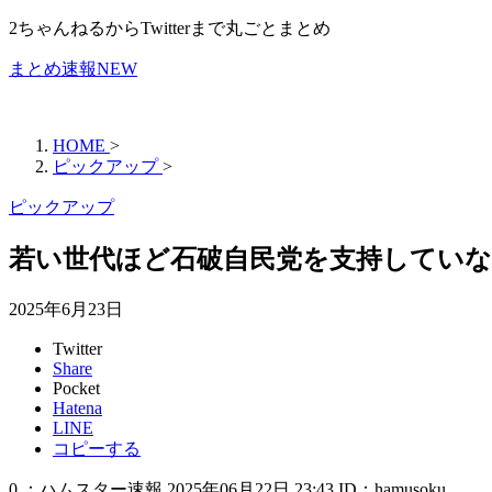
2ちゃんねるからTwitterまで丸ごとまとめ
まとめ速報NEW
HOME
>
ピックアップ
>
ピックアップ
若い世代ほど石破自民党を支持してい
2025年6月23日
Twitter
Share
Pocket
Hatena
LINE
コピーする
0 ：ハムスター速報 2025年06月22日 23:43 ID：hamusoku