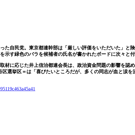
った自民党。東京都連幹部は「厳しい評価をいただいた」と険
を示す緑色のバラを候補者の氏名が書かれたボードに次々と付
取材に応じた井上信治都連会長は、政治資金問題の影響を認め
谷区選挙区＝は「喜びたいところだが、多くの同志が血と涙を
7595119c463a45a41