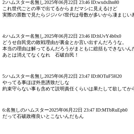
2:ハムスター名無し2025年06月22日 23:46 ID:wxdxIhn80
これ世代ごとの率で出てるからまだマシに見えるけど
実際の票数で見たらジジババ世代は母数が多いから凄まじい
4:ハムスター名無し2025年06月22日 23:46 ID:hUvY4b0x0
どうせ自民党の敗戦理由が裏金とか言い出すんだろうな。
本当の理由は解ってるんだろうがまともに総括もできないん
あとは消えてなくなれ 石破自民！
5:ハムスター名無し2025年06月22日 23:47 ID:8OTuF5H20
やってる事ほぼ外患誘致だしな
約束守らない事も含めて説明責任くらいは果たして欲してか
6:名無しのハムスター2025年06月22日 23:47 ID:MTbRuEpb0
だって石破政権良いとこないんだもん