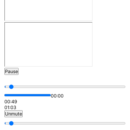
Pause
00:00
00:49
01:03
Unmute