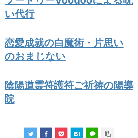
ブードゥーVoodooによる呪
い代行
恋愛成就の白魔術・片思い
のおまじない
陰陽道霊符護符ご祈祷の陽導
院