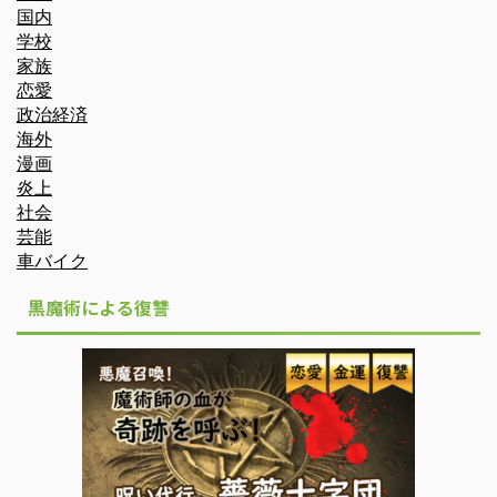
国内
学校
家族
恋愛
政治経済
海外
漫画
炎上
社会
芸能
車バイク
黒魔術による復讐