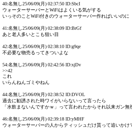
40:名無し25/06/09(月) 02:37:50 ID:SbcI
ウォーターサーバーとWiFiはよくいる気がする
いっそのことWiFi付きのウォーターサーバー作ればいいのに
41:名無し25/06/09(月) 02:38:09 ID:BrGf
あと老人多いとこも狙い目
42:名無し25/06/09(月) 02:38:10 ID:g9qe
不必要な物売るってきついよな
54:名無し25/06/09(月) 02:42:56 ID:xjDv
>>42
これ
いらんねんゴミやねん
44:名無し25/06/09(月) 02:38:52 ID:DVOL
過去に勧誘された時ワイがいらないって言ったら
「水飲まないんですかｗ」って言われたからそれ以来ガン無
46:名無し25/06/09(月) 02:39:18 ID:yMHF
ウォーターサーバーの人からティッシュだけ貰って追いかけ