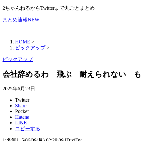
2ちゃんねるからTwitterまで丸ごとまとめ
まとめ速報NEW
HOME
>
ピックアップ
>
ピックアップ
会社辞めるわ 飛ぶ 耐えられない 
2025年6月23日
Twitter
Share
Pocket
Hatena
LINE
コピーする
1:名無し5/06/09(月) 02:28:09 ID:xjDv