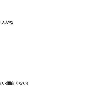
もんやな
い(面白くない)