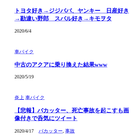
トヨタ好き→ジジババ、ヤンキー 日産好き
→勘違い野郎 スバル好き→キモヲタ
2020/6/4
車バイク
中古のアクアに乗り換えた結果www
2020/5/19
炎上
車バイク
【悲報】バカッター、死亡事故を起こすも画
像付きで呑気にツイート
2020/4/17
バカッター
,
事故