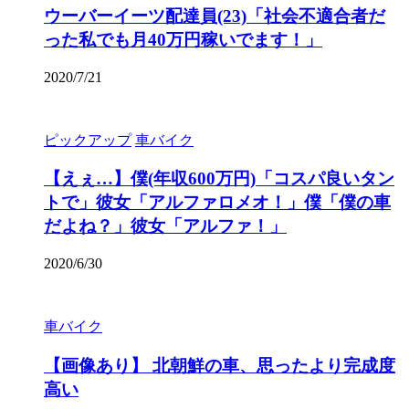
ウーバーイーツ配達員(23)「社会不適合者だ
った私でも月40万円稼いでます！」
2020/7/21
ピックアップ
車バイク
【えぇ…】僕(年収600万円)「コスパ良いタン
トで」彼女「アルファロメオ！」僕「僕の車
だよね？」彼女「アルファ！」
2020/6/30
車バイク
【画像あり】 北朝鮮の車、思ったより完成度
高い