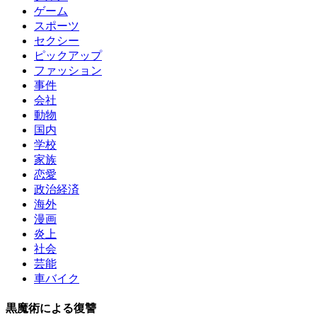
ゲーム
スポーツ
セクシー
ピックアップ
ファッション
事件
会社
動物
国内
学校
家族
恋愛
政治経済
海外
漫画
炎上
社会
芸能
車バイク
黒魔術による復讐