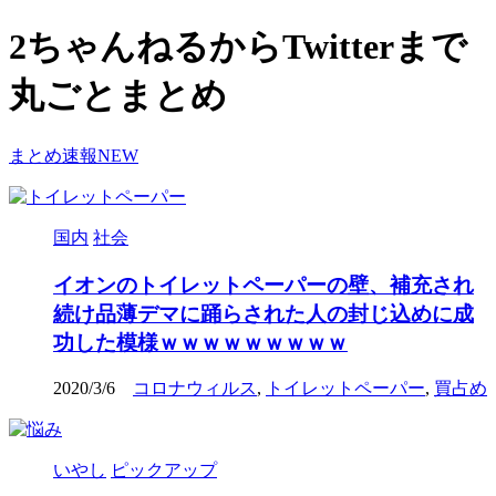
2ちゃんねるからTwitterまで
丸ごとまとめ
まとめ速報NEW
国内
社会
イオンのトイレットペーパーの壁、補充され
続け品薄デマに踊らされた人の封じ込めに成
功した模様ｗｗｗｗｗｗｗｗｗ
2020/3/6
コロナウィルス
,
トイレットペーパー
,
買占め
いやし
ピックアップ