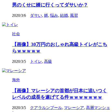
男のくせに婿に行くってダサいか？
2020/3/6
ダサい
,
婿
,
悩み
,
結婚
,
風習
社会
【画像】30万円のおしゃれ高級トイレがこち
らｗｗｗｗｗ
2020/3/5
トイレ
,
高級
海外
【画像】マレーシアの首都が日本に追いつく
レベルの成長を遂げてる件ｗｗｗｗｗｗｗ
2020/3/5
クアラルンプール
,
マレーシア
,
高層マンショ