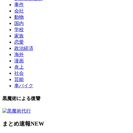
事件
会社
動物
国内
学校
家族
恋愛
政治経済
海外
漫画
炎上
社会
芸能
車バイク
黒魔術による復讐
まとめ速報NEW