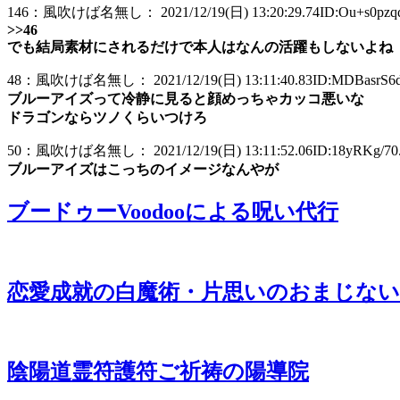
146：風吹けば名無し： 2021/12/19(日) 13:20:29.74ID:Ou+s0pzqd
>>46
でも結局素材にされるだけで本人はなんの活躍もしないよね
48：風吹けば名無し： 2021/12/19(日) 13:11:40.83ID:MDBasrS6d.
ブルーアイズって冷静に見ると顔めっちゃカッコ悪いな
ドラゴンならツノくらいつけろ
50：風吹けば名無し： 2021/12/19(日) 13:11:52.06ID:18yRKg/70.
ブルーアイズはこっちのイメージなんやが
ブードゥーVoodooによる呪い代行
恋愛成就の白魔術・片思いのおまじない
陰陽道霊符護符ご祈祷の陽導院