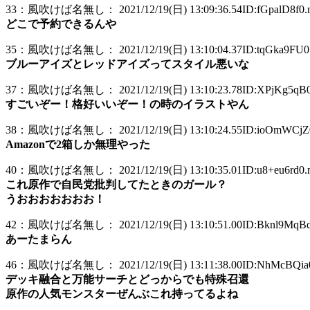
33：風吹けば名無し： 2021/12/19(日) 13:09:36.54ID:fGpalD8f0.n
どこで予約できるんや
35：風吹けば名無し： 2021/12/19(日) 13:10:04.37ID:tqGka9FU0.
ブルーアイズとレッドアイズってスタイル悪いな
37：風吹けば名無し： 2021/12/19(日) 13:10:23.78ID:XPjKg5qB0.
すごいぞー！格好いいぞー！の時のイラストやん
38：風吹けば名無し： 2021/12/19(日) 13:10:24.55ID:ioOmWCjZ0
Amazonで2箱しか無理やった
40：風吹けば名無し： 2021/12/19(日) 13:10:35.01ID:u8+eu6rd0.n
これ原作で自民党批判してたときのガール？
うおおおおおおお！
42：風吹けば名無し： 2021/12/19(日) 13:10:51.00ID:Bknl9MqBd.
あーたまらん
46：風吹けば名無し： 2021/12/19(日) 13:11:38.00ID:NhMcBQia0
デッキ融合と万能サーチとどっからでも特殊召還
原作の人気モンスターぜんぶこれ持ってるよね