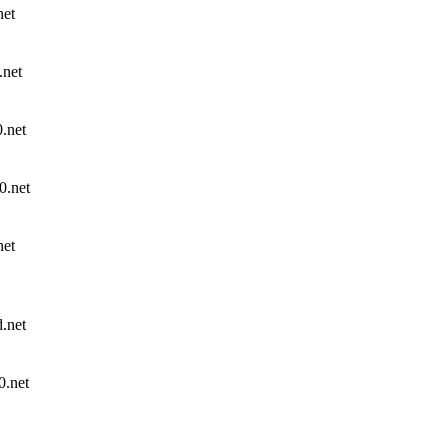
et
net
net
.net
et
net
.net