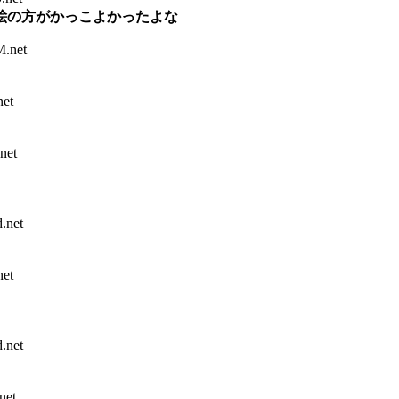
絵の方がかっこよかったよな
.net
et
net
net
et
net
net