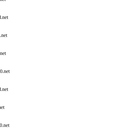
net
net
net
.net
net
et
.net