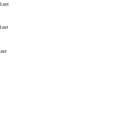
.net
net
net