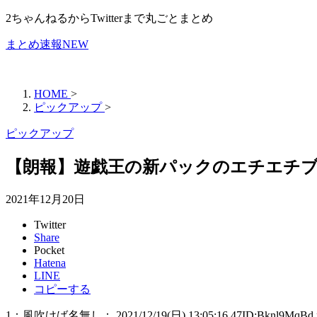
2ちゃんねるからTwitterまで丸ごとまとめ
まとめ速報NEW
HOME
>
ピックアップ
>
ピックアップ
【朗報】遊戯王の新パックのエチエチ
2021年12月20日
Twitter
Share
Pocket
Hatena
LINE
コピーする
1：風吹けば名無し： 2021/12/19(日) 13:05:16.47ID:Bknl9MqBd.