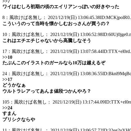
>>7
ワイはむしろ初期の頃のエイリアンっぽいの好きやった
8：風吹けば名無し： 2021/12/19(日) 13:06:45.38ID:MCKjpolR0.
こういうのって当時を懐かしむおっさんが買うの？
10：風吹けば名無し： 2021/12/19(日) 13:06:52.98ID:60Uj0jge0.n
これはエチエチじゃないから高騰しなそう
17：風吹けば名無し： 2021/12/19(日) 13:07:58.44ID:TTX+el0rd.
>>10
たぶんこのイラストのガールなら10万は越えるぞ
24：風吹けば名無し： 2021/12/19(日) 13:08:36.55ID:Bknl9MqBd.
>>17
どうかなぁ
ウルトラレアってあんま値段つかんやろ？
105：風吹けば名無し： 2021/12/19(日) 13:17:44.09ID:TTX+el0rd
>>24
すまん
プリシクならや
11：風吹けば名無し： 2021/12/19(日) 13:06:57.72ID:32eg2uYH0.