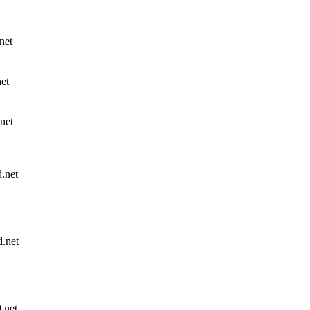
net
et
net
net
.net
net