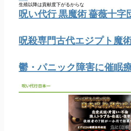
生殖以降は貢献度下がるからな
呪い代行 黒魔術 薔薇十字
呪殺専門古代エジプト魔術
鬱・パニック障害に催眠
呪い代行日本一