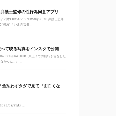
。弁護士監修の性行為同意アプリ
(木) 18:54:21.27ID:NfhjnXJz0 弁護士監修
用”「いまの若者 ...
並べて映る写真をインスタで公開
:44.84 ID:zQUnzUHI0 八王子での犯行予告をした
った…」 ...
言「金払わずタダで見て『面白くな
023/09/25/kij ...