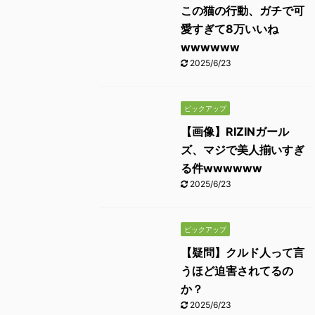
この猫の行動、ガチで可
愛すぎて8万いいね
wwwwww
2025/6/23
ピックアップ
【画像】RIZINガール
ズ、マジで美人揃いすぎ
る件wwwwww
2025/6/23
ピックアップ
【疑問】クルド人って言
うほど迫害されてるの
か？
2025/6/23