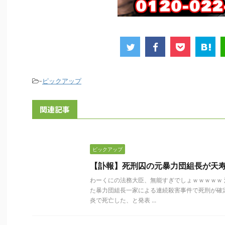
-
ピックアップ
関連記事
ピックアップ
【訃報】死刑囚の元暴力団組長が天
わーくにの法務大臣、無能すぎでしょｗｗｗｗｗ 
た暴力団組長一家による連続殺害事件で死刑が確
炎で死亡した、と発表 ...