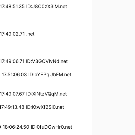
:51.35 ID:J8C0zX3iM.net
9:02.71 .net
:06.71 ID:V3GCVIvNd.net
1:06.03 ID:bYEPqUbFM.net
:07.67 ID:XlNtzVQqM.net
13.48 ID:KtwXf2Si0.net
6:24.50 ID:0fuDGwHr0.net