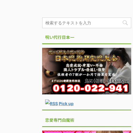
呪い代行日本一
Pick up
恋愛専門白魔術