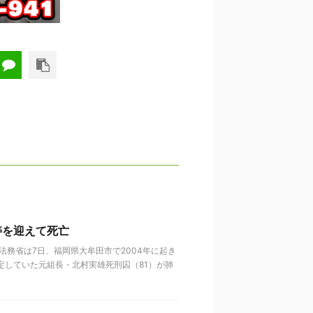
寿を迎えて死亡
法務省は7日、福岡県大牟田市で2004年に起き
定していた元組長・北村実雄死刑囚（81）が肺