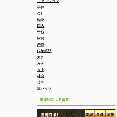
ファッション
事件
会社
動物
国内
学校
家族
恋愛
政治経済
海外
漫画
炎上
社会
芸能
車バイク
黒魔術による復讐