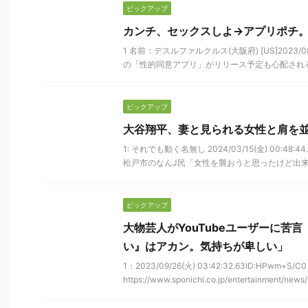
ピックアップ
カンチ、セックスしよ→アプリポチ
1 名前：デスルファルクルス(大阪府) [US]2023/08/17
の「性的同意アプリ」がリリース予定も心配される“悪
ピックアップ
大谷翔平、妻と見られる女性と肩を
1: それでも動く名無し 2024/03/15(金) 00:48
松戸市のなんJ民「女性を襲おうと思ったけど出来なか
ピックアップ
大物芸人がYouTubeユーザーに苦
い』はアカン。気持ちが卑しい」
1：2023/09/26(火) 03:42:32.63ID:HPwm+S/C0
https://www.sponichi.co.jp/entertainment/news/2