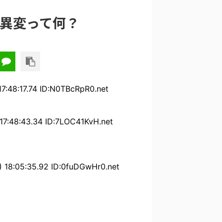
の異変って何？
:17.74 ID:N0TBcRpR0.net
:43.34 ID:7LOC41KvH.net
5:35.92 ID:0fuDGwHr0.net