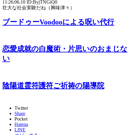
11:26:06.10 ID:ByjTNGiQ0
壮大な社会実験だね（興味津々）
ブードゥーVoodooによる呪い代行
恋愛成就の白魔術・片思いのおまじな
い
陰陽道霊符護符ご祈祷の陽導院
Twitter
Share
Pocket
Hatena
LINE