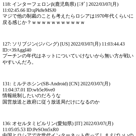
118: インターフェロンβ(鹿児島県) [ﾆﾀﾞ] 2022/03/07(月)
11:02:45.66 ID:qPk8eMSJ0
マジで他の制裁のことも考えたらロシアは1970年代くらいに
戻る感じか？ｗｗｗｗｗｗｗｗｗｗｗ
127: ソリブジン(ジパング) [US] 2022/03/07(月) 11:03:44.43
ID:+39AggI40
プーチンの年代はネットについていけないから無い方が戦い
やすいんだろ。
131: ミルテホシン(SB-Android) [CN] 2022/03/07(月)
11:04:37.01 ID:wb5eJ6ve0
情報統制したいのだろうな
国営放送と政府に従う放送局だけになるのか
136: オセルタミビルリン(愛知県) [IT] 2022/03/07(月)
11:05:05.53 ID:PeSOm5xR0
中国とロシアで次世代インターネット作ってしまえばいいの