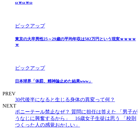
ωｗωｗω
ピックアップ
東京の大卒男性25～29歳の平均年収は582万円という現実ｗｗｗｗ
ｗ
ピックアップ
日本球界「体罰、精神論止めた結果www」
PREV
30代後半になると生じる身体の異変って何？
NEXT
ポニーテール禁止なぜ？ 質問に担任は答えた 「男子が
うなじに興奮するから」 16歳女子生徒は思う 「校則
つくった人の感覚おかしい」