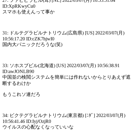
27: ファビピラビル(茸) [NL] 2022/03/07(月) 10:55:51.64
ID:XpRKwyCu0
スマホも使えんって事か
31: ドルテグラビルナトリウム(広島県) [US] 2022/03/07(月)
10:56:17.20 ID:cZK7hjwI0
国内大パニックだろうな(笑)
33: ソホスブビル(北海道) [US] 2022/03/07(月) 10:56:38.91
ID:awJONLB90
中国並の検閲システムを簡単には作れないからとりあえず遮
断するわけか
もうこれソ連だろ
34: ビクテグラビルナトリウム(東京都) [ﾆﾀﾞ] 2022/03/07(月)
10:56:41.46 ID:Iyj/OzjR0
ウイルスの心配なくなっていいな