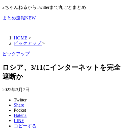
2ちゃんねるからTwitterまで丸ごとまとめ
まとめ速報NEW
HOME
>
ピックアップ
>
ピックアップ
ロシア、3/11にインターネットを完全
遮断か
2022年3月7日
Twitter
Share
Pocket
Hatena
LINE
コピーする