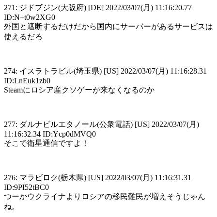
271: ジドブジン(大阪府) [DE] 2022/03/07(月) 11:16:20.77
ID:N+t0w2XG0
外国と遮断するだけだから国内にサーバーがあるサービスは
使えるだろ
274: イスラトラビル(埼玉県) [US] 2022/03/07(月) 11:16:28.31
ID:LnEuk1zb0
Steamにロシア産クソゲーが来なくなるのか
277: ダルナビルエタノール(公衆電話) [US] 2022/03/07(月)
11:16:32.34 ID:Ycp0dMVQ0
そこで衛星通信ですよ！
276: マラビロク(栃木県) [US] 2022/03/07(月) 11:16:31.31
ID:9PI52tBC0
つーかウクライナよりロシアの移民難民が増えそうじゃん
ね。