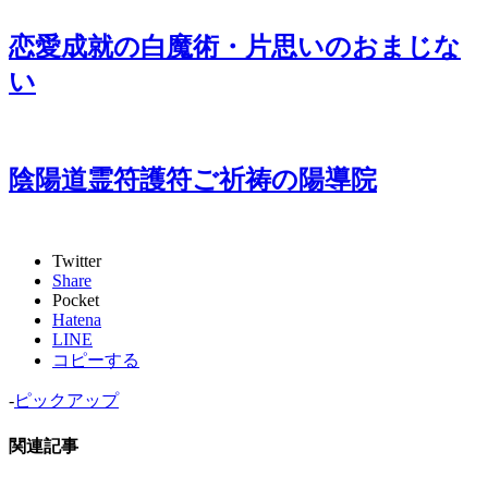
恋愛成就の白魔術・片思いのおまじな
い
陰陽道霊符護符ご祈祷の陽導院
Twitter
Share
Pocket
Hatena
LINE
コピーする
-
ピックアップ
関連記事