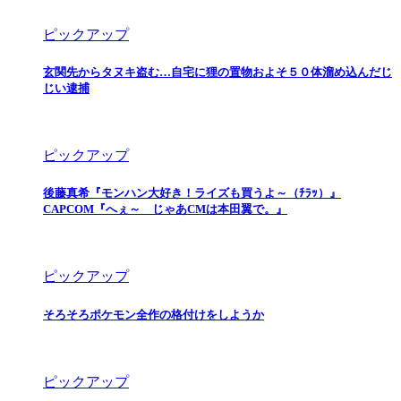
ピックアップ
玄関先からタヌキ盗む…自宅に狸の置物およそ５０体溜め込んだじ
じい逮捕
ピックアップ
後藤真希『モンハン大好き！ライズも買うよ～（ﾁﾗｯ）』
CAPCOM『へぇ～ じゃあCMは本田翼で。』
ピックアップ
そろそろポケモン全作の格付けをしようか
ピックアップ