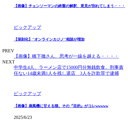
【画像】チェンソーマンの終盤の解釈、意見が別れてしまう・・・
ピックアップ
【深刻化】"オンラインカジノ"相談が増加
PREV
【画像】橋下徹さん、思考が一線を越える・・・・
NEXT
中学生4人、ラーメン店で15000円分無銭飲食。刑事責
任ない14歳未満1人を残し退店 3人を詐欺罪で逮捕
ピックアップ
【画像】扇風機に甘える猫。その『目的』がコレwwwww
2025/6/23