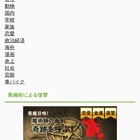
動物
国内
学校
家族
恋愛
政治経済
海外
漫画
炎上
社会
芸能
車バイク
黒魔術による復讐