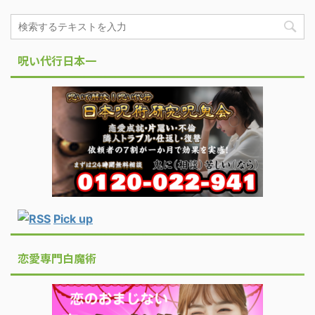
呪い代行日本一
Pick up
恋愛専門白魔術