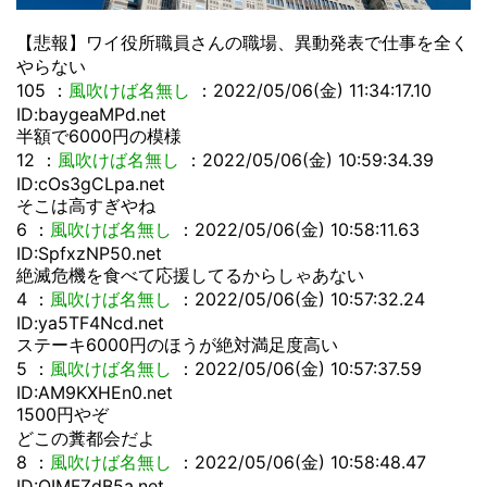
【悲報】ワイ役所職員さんの職場、異動発表で仕事を全く
やらない
105
：
風吹けば名無し
：2022/05/06(金) 11:34:17.10
ID:baygeaMPd.net
半額で6000円の模様
12
：
風吹けば名無し
：2022/05/06(金) 10:59:34.39
ID:cOs3gCLpa.net
そこは高すぎやね
6
：
風吹けば名無し
：2022/05/06(金) 10:58:11.63
ID:SpfxzNP50.net
絶滅危機を食べて応援してるからしゃあない
4
：
風吹けば名無し
：2022/05/06(金) 10:57:32.24
ID:ya5TF4Ncd.net
ステーキ6000円のほうが絶対満足度高い
5
：
風吹けば名無し
：2022/05/06(金) 10:57:37.59
ID:AM9KXHEn0.net
1500円やぞ
どこの糞都会だよ
8
：
風吹けば名無し
：2022/05/06(金) 10:58:48.47
ID:OIMFZdB5a.net