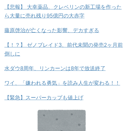
【悲報】 大幸薬品、クレベリンの新工場を作った
ら大量に売れ残り95億円の大赤字
藤原啓治が亡くなった影響、デカすぎる
【！？】 ゼノブレイド3、前代未聞の発売2ヶ月前
倒しに
水ダウ8周年、リンカーンは8年で放送終了
ワイ、「嫌われる勇気」を読み人生が変わる！！
【緊急】スーパーカップも値上げ