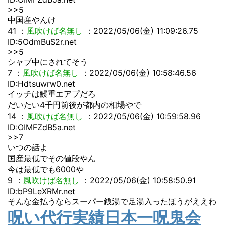
>>5
中国産やんけ
41
：
風吹けば名無し
：2022/05/06(金) 11:09:26.75
ID:5OdmBuS2r.net
>>5
シャブ中にされてそう
7
：
風吹けば名無し
：2022/05/06(金) 10:58:46.56
ID:Hdtsuwrw0.net
イッチは鰻重エアプだろ
だいたい4千円前後が都内の相場やで
14
：
風吹けば名無し
：2022/05/06(金) 10:59:58.96
ID:OIMFZdB5a.net
>>7
いつの話よ
国産最低でその値段やん
今は最低でも6000や
9
：
風吹けば名無し
：2022/05/06(金) 10:58:50.91
ID:bP9LeXRMr.net
そんな金払うならスーパー銭湯で足湯入ったほうがええわ
呪い代行実績日本一呪鬼会