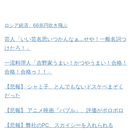
ロシア経済、66兆円吹き飛ぶ
芸人「いい芸名思いつかんなぁ…せや！一般名詞つ
けたろ！」
一流料理人「吉野家うまい！かつやうまい！合格！
合格！合格ゥ！！」
【悲報】 シャミ子、とんでもないドスケベまぞく
だった
【悲報】 アニメ映画『バブル』、評価がボロボロ
【悲報】弊社のPC、スカイシーを入れられる