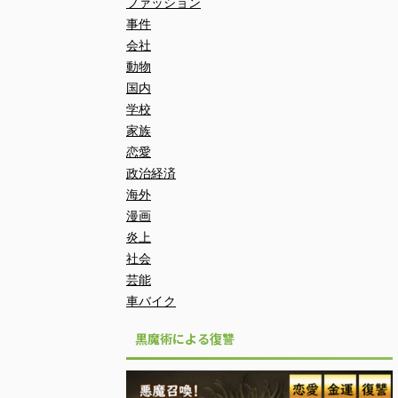
ファッション
事件
会社
動物
国内
学校
家族
恋愛
政治経済
海外
漫画
炎上
社会
芸能
車バイク
黒魔術による復讐