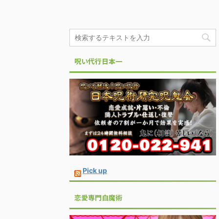
呪い代行日本一
Pick up
恋愛専門白魔術