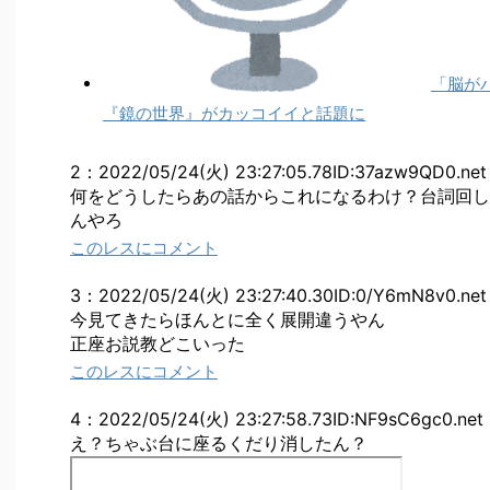
「脳が
『鏡の世界』がカッコイイと話題に
2
：
2022/05/24(火) 23:27:05.78
ID:37azw9QD0.net
何をどうしたらあの話からこれになるわけ？台詞回し
んやろ
このレスにコメント
3
：
2022/05/24(火) 23:27:40.30
ID:0/Y6mN8v0.net
今見てきたらほんとに全く展開違うやん
正座お説教どこいった
このレスにコメント
4
：
2022/05/24(火) 23:27:58.73
ID:NF9sC6gc0.net
え？ちゃぶ台に座るくだり消したん？