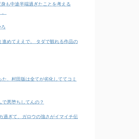
変身も中途半端過ぎたことを考える
。。
やろ
ま進めてええで。 タダで観れる作品の
かった、村田版は全てが劣化しててコミ
んで悪堕ちしてんの？
デカ過ぎて、ガロウの強さがイマイチ伝