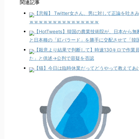
関連記事
【悲報】 Twitter女さん、男に対して正論を吐
ｗｗｗｗｗｗｗｗｗｗｗｗｗｗｗ
【HotTweets】韓国の農業技術院が、日本か
と日本種の「紅バラード」を勝手に交配させて「韓
【殺意より結果で判断して】時速130キロで作業
た」と供述→公判で容疑を否認
【猫】今日は臨時休業だってどうやって教えてあ