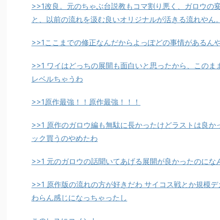
>>1改良。元のちゃぶ台説教もコマ割り悪く、ガロウの
と、以前の流れを汲む良いオリジナルが活きる流れやん
>>1ここまでの修正なんだからよっぽどの事情があるん
>>1 ワイはどっちの展開も面白いと思ったから、このま
レベルちゃうわ
>>1原作最強！！原作最強！！！
>>1 原作のガロウ編も無駄に長かったけどラストは良
ック買うのやめたわ
>>1 元のガロウの話聞いてあげる展開が良かったのにな
>>1 原作版の流れの方が好きだわ サイコス戦とか規模
わらん感じになっちゃったし