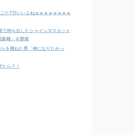
きみごと7万いいよねｗｗｗｗｗｗｗｗ
ら無断で持ち出したシャインマスカット
国新種」を開発
員らを撥ねた男「神になりたかっ
げたら？！