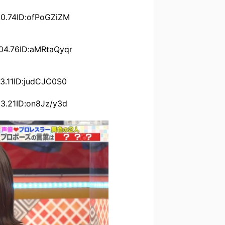
74ID:ofPoGZiZM
.76ID:aMRtaQyqr
11ID:judCJC0S0
21ID:on8Jz/y3d