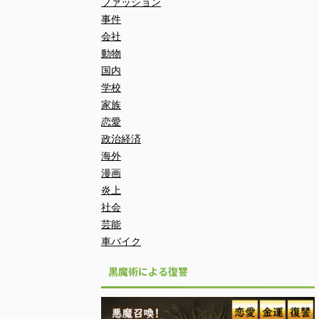
ファッション
事件
会社
動物
国内
学校
家族
恋愛
政治経済
海外
漫画
炎上
社会
芸能
車バイク
黒魔術による復讐