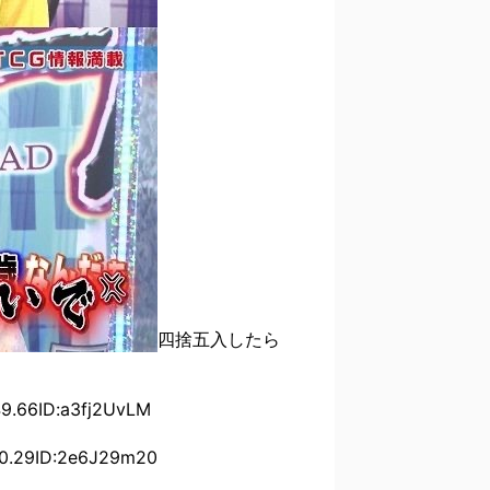
四捨五入したら
66ID:a3fj2UvLM
.29ID:2e6J29m20