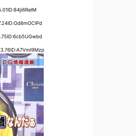
1ID:84ji6ReIM
24ID:Od8mOCIPd
75ID:6cb5UGwbd
.76ID:A7VmI9Mzp