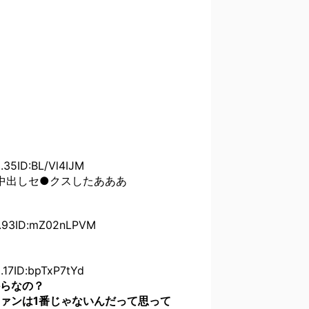
5ID:BL/Vl4IJM
中出しセ●クスしたあああ
93ID:mZ02nLPVM
7ID:bpTxP7tYd
らなの？
ァンは1番じゃないんだって思って