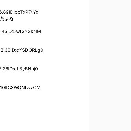
89ID:bpTxP7tYd
たよな
45ID:5wt3x2kNM
.30ID:cYSDQRLg0
6ID:cL8yBNnj0
10ID:XWQNtwvCM