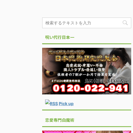
呪い代行日本一
Pick up
恋愛専門白魔術