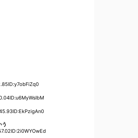
5ID:y7obFiZq0
04ID:u6MyWsIbM
.93ID:EkPzigAn0
いう
.02ID:2i0WYOwEd