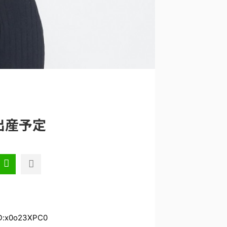
出産予定
:x0o23XPC0