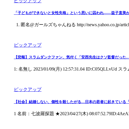
ピックアップ
「子どもができないと女性失格」という思いに囚われ――益子直美
1. 匿名@ガールズちゃんねる http://news.yahoo.co.jp/articles/a
ピックアップ
【悲報】スラムダンクファン、気付く「安西先生はクソ監督だった
1: 名無し 2023/01/09(月) 12:57:31.04 I
ピックアップ
【社会】結婚しない、個性を殺したがる…日本の若者に起きている
1 名前：七波羅探題 ★2023/04/27(木) 08:07:5