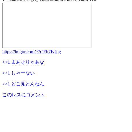
https://imgur.com/e7CFh7B.jpg
>>1 まあそりゃあな
>>1 しゃーない
>>1 どこ見とんねん
このレスにコメント