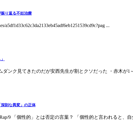
が振り返る不妊治療
5df1d33c62c3da2133eb45adf6eb1251539cd9c?pag ...
…」
D:C05QLLvUd スラムダンク見てきたのだが安西先生が割とクソだった 
「深刻な異変」の正体
2.79ID:4AeARap/9 「個性的」とは否定の言葉？ 「個性的と言