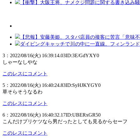
【衝撃】大阪王将、ナメクジ問題に関する書き込み騒
【悲報】安藤美姫、スタバ店員の接客に苦言「意味不
ダイビングキャッチで川の中に一直線。フィンランド
3
：
2022/08/16(火) 16:39:14.03
ID:3E/GdYXY0
しゃーなしやな
このレスにコメント
5
：
2022/08/16(火) 16:40:24.83
ID:SyHJKYGY0
草そらそうなるわ
このレスにコメント
6
：
2022/08/16(火) 16:40:32.17
ID:UBERxGR50
こんだけプリケツなら男だったとしても見るからセーフ
このレスにコメント