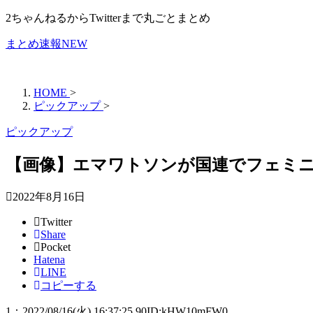
2ちゃんねるからTwitterまで丸ごとまとめ
まとめ速報NEW
HOME
>
ピックアップ
>
ピックアップ
【画像】エマワトソンが国連でフェミニ
2022年8月16日
Twitter
Share
Pocket
Hatena
LINE
コピーする
1
：
2022/08/16(火) 16:37:25.90
ID:kHW10mFW0