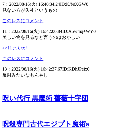
7
：
2022/08/16(火) 16:40:34.24
ID:K/f/sXGW0
見ない方が失礼というもの
このレスにコメント
11
：
2022/08/16(火) 16:42:00.84
ID:A5wmq+WY0
美しい物を見るなと言うのはおかしい
>>11 汚いが
このレスにコメント
13
：
2022/08/16(火) 16:42:37.67
ID:KDhJPeix0
反射みたいなもんやし
呪い代行 黒魔術 薔薇十字団
呪殺専門古代エジプト魔術a