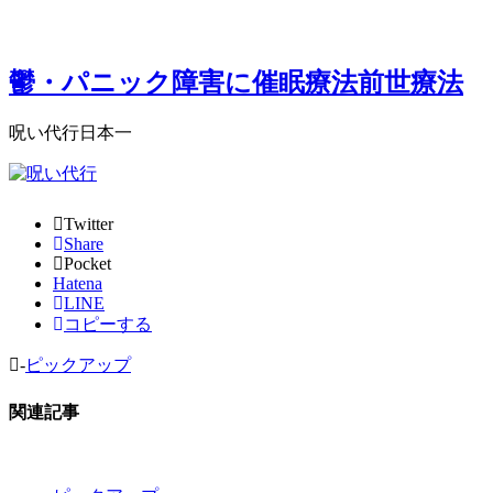
鬱・パニック障害に催眠療法前世療法
呪い代行日本一
Twitter
Share
Pocket
Hatena
LINE
コピーする
-
ピックアップ
関連記事