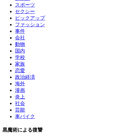
スポーツ
セクシー
ピックアップ
ファッション
事件
会社
動物
国内
学校
家族
恋愛
政治経済
海外
漫画
炎上
社会
芸能
車バイク
黒魔術による復讐