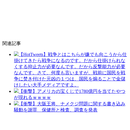
関連記事
【HotTweets】戦争とはこちらが嫌でも向こうから仕
掛けてきたら戦争になるのです。だから仕掛けられな
くする抑止力が必要なんです。だから反撃能力が必要
なんです。さて、何度も言いますが、戦前に国民を戦
争に焚き付けた元凶の１つは、国民を煽ることで金儲
けしたい大手メディアですよ。
【衝撃】アメリカの宝くじで1780億円を当てたやつ
が現れるｗｗｗｗ
【衝撃】大阪王将、ナメクジ問題に関する書き込み
騒動を謝罪 保健所と検査、調査を発表