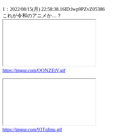
1
：
2022/08/15(月) 22:58:38.16
ID:lwp9PZvZ05386
これが令和のアニメか…？
https://imgur.com/OONZEtV.gif
https://imgur.com/93TqImu.gif