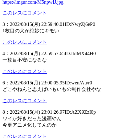
https://imgur.com/M5npwIJ.jpg
このレスにコメント
3
：
2022/08/15(月) 22:59:40.01
ID:NwyZj6eP0
1枚目の犬が絶妙にキモい
このレスにコメント
4
：
2022/08/15(月) 22:59:57.65
ID:fbIMX44H0
一枚目不安になるな
このレスにコメント
6
：
2022/08/15(月) 23:00:05.95
ID:wen/Au/r0
どこやねんと思えばいもいもの制作会社やな
このレスにコメント
8
：
2022/08/15(月) 23:01:26.97
ID:AZX9ZzI0p
ワイが好きだった漫画やん
今更アニメ化してんのか
このレスにコメント