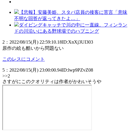
【悲報】安藤美姫、スタバ店員の接客に苦言「意味
不明な回答が返ってきたよ…」
ダイビングキャッチで川の中に一直線。フィンラン
ドの川沿いにある野球場でのハプニング
2
：
2022/08/15(月) 22:59:10.18
ID:XnXj3UI303
原作の絵も酷いから問題ない
このレスにコメント
5
：
2022/08/15(月) 23:00:00.94
ID:lwp9PZvZ08
>>2
さすがにこのクオリティは作者がかわいそうや