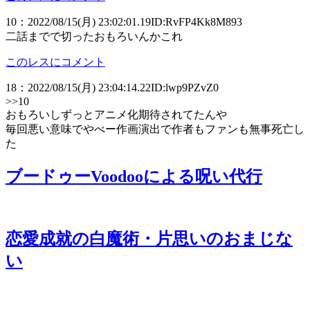
10
：
2022/08/15(月) 23:02:01.19
ID:RvFP4Kk8M893
二話までで切ったおもろいんかこれ
このレスにコメント
18
：
2022/08/15(月) 23:04:14.22
ID:lwp9PZvZ0
>>10
おもろいしずっとアニメ化期待されてたんや
毎回悪い意味でやべー作画演出で作者もファンも無事死亡し
た
ブードゥーVoodooによる呪い代行
恋愛成就の白魔術・片思いのおまじな
い