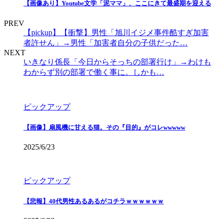
【画像あり】Youtube文学「泥ママ」、ここにきて最盛期を迎える
PREV
【pickup】【衝撃】男性「旭川イジメ事件酷すぎ加害
者許せん」→男性「加害者自分の子供だった…
NEXT
いきなり係長「今日からそっちの部署行け」→わけも
わからず別の部署で働く事に。しかも…
ピックアップ
【画像】扇風機に甘える猫。その『目的』がコレwwwww
2025/6/23
ピックアップ
【悲報】40代男性あるあるがコチラｗｗｗｗｗｗ