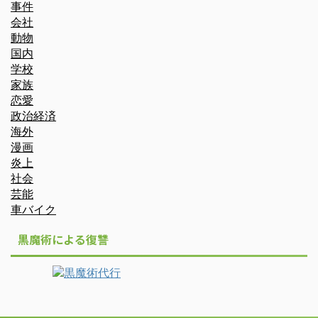
事件
会社
動物
国内
学校
家族
恋愛
政治経済
海外
漫画
炎上
社会
芸能
車バイク
黒魔術による復讐