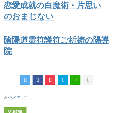
恋愛成就の白魔術・片思い
のおまじない
陰陽道霊符護符ご祈祷の陽導
院
-
ピックアップ
関連記事