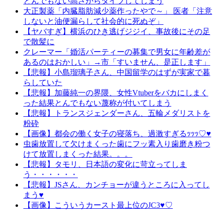
とんでもない高さからダイブしてしまう
大正製薬「内臓脂肪減少薬作ったやで～」 医者「注意
しないと油便漏らして社会的に死ぬぞ」
【ヤバすぎ】横浜のひき逃げジジイ、事故後にその足
で散髪に
クレーマー「婚活パーティーの募集で男女に年齢差が
あるのはおかしい」→市「すいません、是正します」
【悲報】小島瑠璃子さん、中国留学のはずが実家で暮
らしていた
【悲報】加藤純一の界隈、女性Vtuberをバカにしまく
った結果とんでもない蔑称が付いてしまう
【悲報】トランスジェンダーさん、五輪メダリストを
粉砕
【画像】都会の働く女子の寝落ち、過激すぎるｯｯｯ♡♥
虫歯放置して欠けまくった歯にフッ素入り歯磨き粉つ
けて放置しまくった結果。。。
【悲報】タモリ、日本語の変化に苛立ってしま
う・・・・・・
【悲報】JSさん、カンチョーが違うところに入ってし
まう♥
【画像】こういうカースト最上位のJC3♥♡