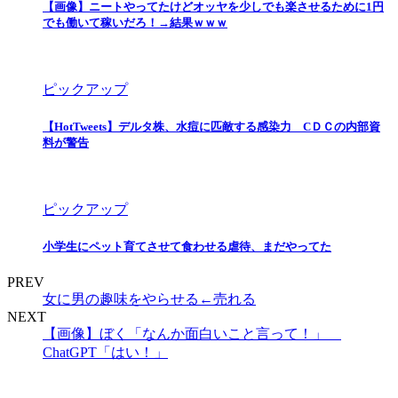
【画像】ニートやってたけどオッヤを少しでも楽させるために1円
でも働いて稼いだろ！→結果ｗｗｗ
ピックアップ
【HotTweets】デルタ株、水痘に匹敵する感染力 CＤＣの内部資
料が警告
ピックアップ
小学生にペット育てさせて食わせる虐待、まだやってた
PREV
女に男の趣味をやらせる←売れる
NEXT
【画像】ぼく「なんか面白いこと言って！」
ChatGPT「はい！」