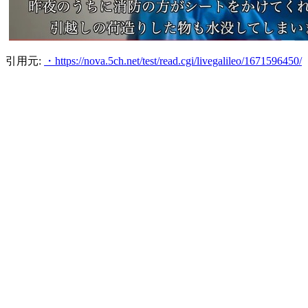
引用元:
・https://nova.5ch.net/test/read.cgi/livegalileo/1671596450/