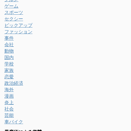
ゲーム
スポーツ
セクシー
ピックアップ
ファッション
事件
会社
動物
国内
学校
家族
恋愛
政治経済
海外
漫画
炎上
社会
芸能
車バイク