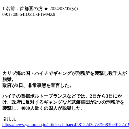
1 名前：首都圏の虎 ★ 2024/03/05(火)
09:17:08.64ID:dLkF1wMZ9
カリブ海の国・ハイチでギャングが刑務所を襲撃し数千人が
脱獄。
政府が3日、非常事態を宣言した。
ハイチの首都ポルトープランスなどでは、2日から3日にか
け、政府に反対するギャングなど武装集団が2つの刑務所を
襲撃し、4000人近くの囚人が脱獄した。
引用元
https://news.yahoo.co.jp/articles/7abaec458122d3c7e75683be0122a