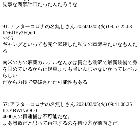
見事な襲撃計画だったんだろうな
91: アフターコロナの名無しさん 2024/03/05(火) 09:57:25.63
ID:6UEy2FQn0
>>55
ギャングといっても完全武装した私立の軍隊みたいなもんだ
ろ
南米の方の麻薬カルテルなんかは資金も潤沢で最新装備で身
を固めているから正規軍よりも強いんじゃないかってレベル
らしい
だから力技で突破された可能性もある
57: アフターコロナの名無しさん 2024/03/05(火) 09:41:08.25
ID:YBWPziOC0
4000人の再逮捕は不可能だな。
まあ恩赦だと思って再犯するのを待つ方が前向きだ。