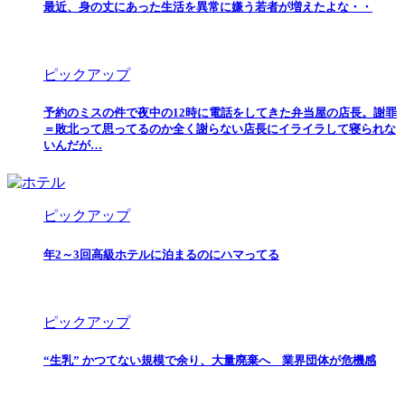
最近、身の丈にあった生活を異常に嫌う若者が増えたよな・・
ピックアップ
予約のミスの件で夜中の12時に電話をしてきた弁当屋の店長。謝罪
＝敗北って思ってるのか全く謝らない店長にイライラして寝られな
いんだが…
ピックアップ
年2～3回高級ホテルに泊まるのにハマってる
ピックアップ
“生乳” かつてない規模で余り、大量廃棄へ 業界団体が危機感