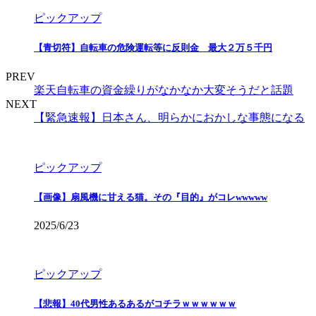
ピックアップ
【青切符】自転車の危険運転等に反則金 最大２万５千円
PREV
楽天自転車の資金繰りがなかなか大変そうだと話題
NEXT
【緊急速報】日本さん、明らかにおかしな事態になる
ピックアップ
【画像】扇風機に甘える猫。その『目的』がコレwwwww
2025/6/23
ピックアップ
【悲報】40代男性あるあるがコチラｗｗｗｗｗｗ